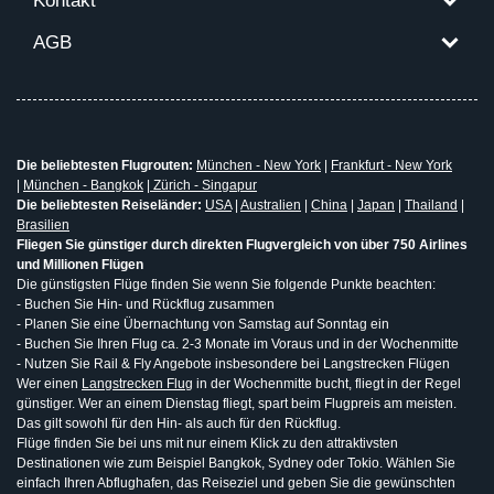
Kontakt
AGB
Die beliebtesten Flugrouten:
München - New York
|
Frankfurt - New York
|
München - Bangkok
|
Zürich - Singapur
Die beliebtesten Reiseländer:
USA
|
Australien
|
China
|
Japan
|
Thailand
|
Brasilien
Fliegen Sie günstiger durch direkten Flugvergleich von über 750 Airlines
und Millionen Flügen
Die günstigsten Flüge finden Sie wenn Sie folgende Punkte beachten:
- Buchen Sie Hin- und Rückflug zusammen
- Planen Sie eine Übernachtung von Samstag auf Sonntag ein
- Buchen Sie Ihren Flug ca. 2-3 Monate im Voraus und in der Wochenmitte
- Nutzen Sie Rail & Fly Angebote insbesondere bei Langstrecken Flügen
Wer einen
Langstrecken Flug
in der Wochenmitte bucht, fliegt in der Regel
günstiger. Wer an einem Dienstag fliegt, spart beim Flugpreis am meisten.
Das gilt sowohl für den Hin- als auch für den Rückflug.
Flüge finden Sie bei uns mit nur einem Klick zu den attraktivsten
Destinationen wie zum Beispiel Bangkok, Sydney oder Tokio. Wählen Sie
einfach Ihren Abflughafen, das Reiseziel und geben Sie die gewünschten