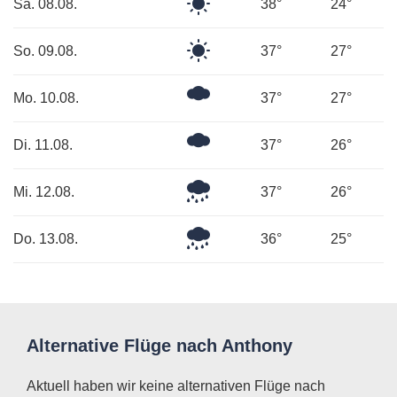
Klarer
Sa. 08.08.
38°
24°
Himmel
Klarer
So. 09.08.
37°
27°
Himmel
Ein
Mo. 10.08.
37°
27°
paar
Wolken
Mäßig
Di. 11.08.
37°
26°
bewölkt
Leichter
Mi. 12.08.
37°
26°
Regen
Leichter
Do. 13.08.
36°
25°
Regen
Alternative Flüge nach Anthony
Aktuell haben wir keine alternativen Flüge nach