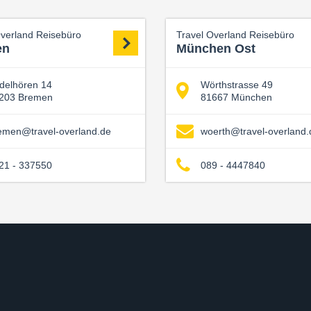
Overland Reisebüro
Travel Overland Reisebüro
en
München Ost
delhören 14
Wörthstrasse 49
203 Bremen
81667 München
emen@travel-overland.de
woerth@travel-overland.
21 - 337550
089 - 4447840