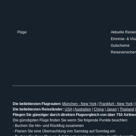
Flüge
Aktuelle Reisei
Einreise- & V
Gutscheine
Reiseversiche
Die beliebtesten Flugrouten:
München - New York
|
Frankfurt - New York
|
Die beliebtesten Reiseländer:
USA
|
Australien
|
China
|
Japan
|
Thailand
Fliegen Sie günstiger durch direkten Flugvergleich von über 750 Airline
Die günstigsten Flüge finden Sie wenn Sie folgende Punkte beachten:
- Buchen Sie Hin- und Rückflug zusammen
- Planen Sie eine Übernachtung von Samstag auf Sonntag ein