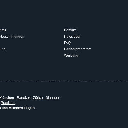
nfos
Kontakt
isabestimmungen
Newsletter
FAQ
rung
Partnerprogramm
Werbung
München - Bangkok
|
Zürich - Singapur
|
Brasilien
s und Millionen Flügen