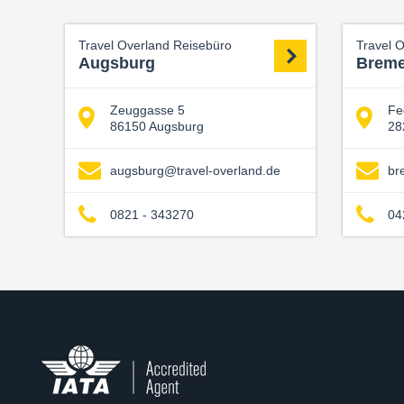
Travel Overland Reisebüro
Travel 
Augsburg
Brem
Zeuggasse 5
Fe
86150 Augsburg
28
augsburg@travel-overland.de
br
0821 - 343270
04