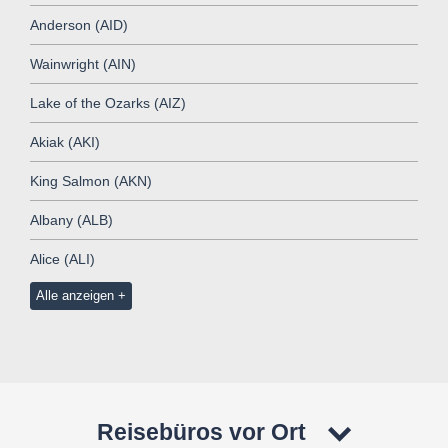
Anderson (AID)
Wainwright (AIN)
Lake of the Ozarks (AIZ)
Akiak (AKI)
King Salmon (AKN)
Albany (ALB)
Alice (ALI)
Alle anzeigen
Reisebüros vor Ort