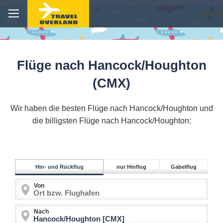
Flüge nach Hancock/Houghton
(CMX)
Wir haben die besten Flüge nach Hancock/Houghton und
die billigsten Flüge nach Hancock/Houghton:
Hin- und Rückflug
nur Hinflug
Gabelflug
Von
Nach