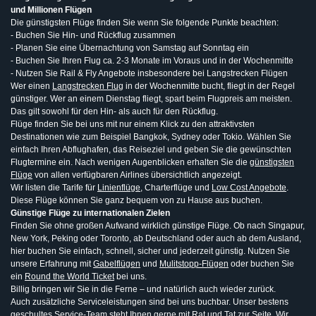
und Millionen Flügen
Die günstigsten Flüge finden Sie wenn Sie folgende Punkte beachten:
- Buchen Sie Hin- und Rückflug zusammen
- Planen Sie eine Übernachtung von Samstag auf Sonntag ein
- Buchen Sie Ihren Flug ca. 2-3 Monate im Voraus und in der Wochenmitte
- Nutzen Sie Rail & Fly Angebote insbesondere bei Langstrecken Flügen
Wer einen
Langstrecken Flug
in der Wochenmitte bucht, fliegt in der Regel
günstiger. Wer an einem Dienstag fliegt, spart beim Flugpreis am meisten.
Das gilt sowohl für den Hin- als auch für den Rückflug.
Flüge finden Sie bei uns mit nur einem Klick zu den attraktivsten
Destinationen wie zum Beispiel Bangkok, Sydney oder Tokio. Wählen Sie
einfach Ihren Abflughafen, das Reiseziel und geben Sie die gewünschten
Flugtermine ein. Nach wenigen Augenblicken erhalten Sie die
günstigsten
Flüge
von allen verfügbaren Airlines übersichtlich angezeigt.
Wir listen die Tarife für
Linienflüge
, Charterflüge und
Low Cost Angebote
.
Diese Flüge können Sie ganz bequem von zu Hause aus buchen.
Günstige Flüge zu internationalen Zielen
Finden Sie ohne großen Aufwand wirklich günstige Flüge. Ob nach Singapur,
New York, Peking oder Toronto, ab Deutschland oder auch ab dem Ausland,
hier buchen Sie einfach, schnell, sicher und jederzeit günstig. Nutzen Sie
unsere Erfahrung mit
Gabelflügen
und
Mulitstopp-Flügen
oder buchen Sie
ein
Round the World Ticket
bei uns.
Billig bringen wir Sie in die Ferne – und natürlich auch wieder zurück.
Auch zusätzliche Serviceleistungen sind bei uns buchbar. Unser bestens
geschultes Service-Team steht Ihnen gerne mit Rat und Tat zur Seite. Wir