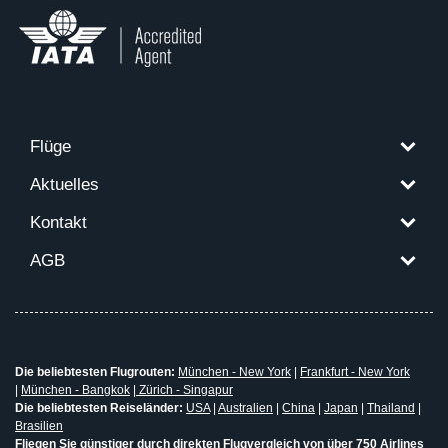
Flüge
Aktuelles
Kontakt
AGB
Die beliebtesten Flugrouten:
München - New York
|
Frankfurt - New York
|
München - Bangkok
|
Zürich - Singapur
Die beliebtesten Reiseländer:
USA
|
Australien
|
China
|
Japan
|
Thailand
|
Brasilien
Fliegen Sie günstiger durch direkten Flugvergleich von über 750 Airlines