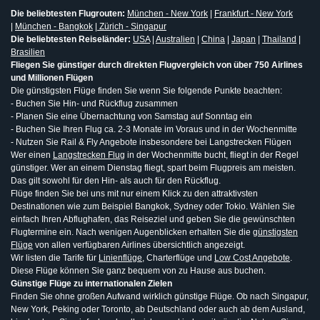
Die beliebtesten Flugrouten:
München - New York
|
Frankfurt - New York
|
München - Bangkok
|
Zürich - Singapur
Die beliebtesten Reiseländer:
USA
|
Australien
|
China
|
Japan
|
Thailand
|
Brasilien
Fliegen Sie günstiger durch direkten Flugvergleich von über 750 Airlines
und Millionen Flügen
Die günstigsten Flüge finden Sie wenn Sie folgende Punkte beachten:
- Buchen Sie Hin- und Rückflug zusammen
- Planen Sie eine Übernachtung von Samstag auf Sonntag ein
- Buchen Sie Ihren Flug ca. 2-3 Monate im Voraus und in der Wochenmitte
- Nutzen Sie Rail & Fly Angebote insbesondere bei Langstrecken Flügen
Wer einen
Langstrecken Flug
in der Wochenmitte bucht, fliegt in der Regel
günstiger. Wer an einem Dienstag fliegt, spart beim Flugpreis am meisten.
Das gilt sowohl für den Hin- als auch für den Rückflug.
Flüge finden Sie bei uns mit nur einem Klick zu den attraktivsten
Destinationen wie zum Beispiel Bangkok, Sydney oder Tokio. Wählen Sie
einfach Ihren Abflughafen, das Reiseziel und geben Sie die gewünschten
Flugtermine ein. Nach wenigen Augenblicken erhalten Sie die
günstigsten
Flüge
von allen verfügbaren Airlines übersichtlich angezeigt.
Wir listen die Tarife für
Linienflüge
, Charterflüge und
Low Cost Angebote
.
Diese Flüge können Sie ganz bequem von zu Hause aus buchen.
Günstige Flüge zu internationalen Zielen
Finden Sie ohne großen Aufwand wirklich günstige Flüge. Ob nach Singapur,
New York, Peking oder Toronto, ab Deutschland oder auch ab dem Ausland,