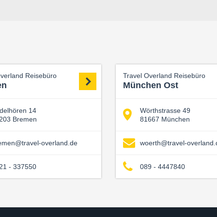
Overland Reisebüro
Travel Overland Reisebüro
en
München Ost
delhören 14
Wörthstrasse 49
203 Bremen
81667 München
emen@travel-overland.de
woerth@travel-overland.
21 - 337550
089 - 4447840