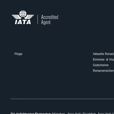
Flüge
Aktuelle Reisei
Einreise- & V
Gutscheine
Reiseversiche
Die beliebtesten Flugrouten:
München - New York
|
Frankfurt - New York
|