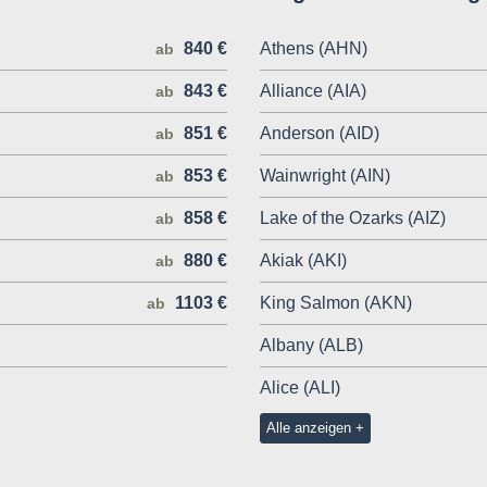
840 €
Athens (AHN)
ab
843 €
Alliance (AIA)
ab
851 €
Anderson (AID)
ab
853 €
Wainwright (AIN)
ab
858 €
Lake of the Ozarks (AIZ)
ab
880 €
Akiak (AKI)
ab
1103 €
King Salmon (AKN)
ab
Albany (ALB)
Alice (ALI)
Alle anzeigen