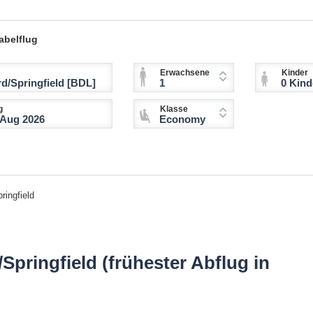
abelflug
Erwachsene
Kinder
1
0 Kinder (2-11 
g
Klasse
Economy
ringfield
Springfield (frühester Abflug in