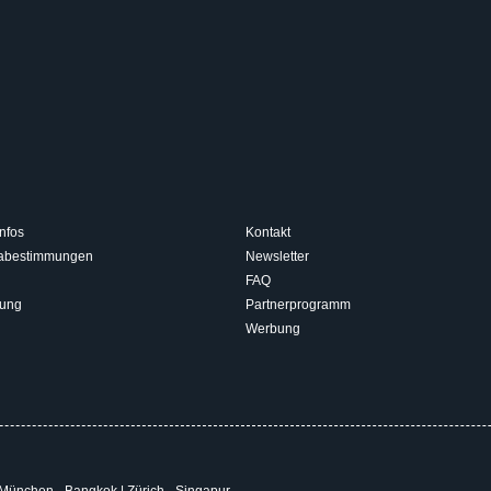
nfos
Kontakt
isabestimmungen
Newsletter
FAQ
rung
Partnerprogramm
Werbung
München - Bangkok
|
Zürich - Singapur