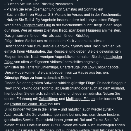
- Buchen Sie Hin- und Rückflug zusammen
- Planen Sie eine Übernachtung von Samstag auf Sonntag ein
- Buchen Sie Ihren Flug ca. 2-3 Monate im Voraus und in der Wochenmitte
- Nutzen Sie Rail & Fly Angebote insbesondere bei Langstrecken Flügen
Wer einen
Langstrecken Flug
in der Wochenmitte bucht, fliegt in der Regel
günstiger. Wer an einem Dienstag fliegt, spart beim Flugpreis am meisten.
Das gilt sowohl für den Hin- als auch für den Rückflug.
Flüge finden Sie bei uns mit nur einem Klick zu den attraktivsten
Destinationen wie zum Beispiel Bangkok, Sydney oder Tokio. Wählen Sie
einfach Ihren Abflughafen, das Reiseziel und geben Sie die gewünschten
Flugtermine ein. Nach wenigen Augenblicken erhalten Sie die
günstigsten
Flüge
von allen verfügbaren Airlines übersichtlich angezeigt.
Wir listen die Tarife für
Linienflüge
, Charterflüge und
Low Cost Angebote
.
Diese Flüge können Sie ganz bequem von zu Hause aus buchen.
Günstige Flüge zu internationalen Zielen
Finden Sie ohne großen Aufwand wirklich günstige Flüge. Ob nach Singapur,
New York, Peking oder Toronto, ab Deutschland oder auch ab dem Ausland,
hier buchen Sie einfach, schnell, sicher und jederzeit günstig. Nutzen Sie
unsere Erfahrung mit
Gabelflügen
und
Mulitstopp-Flügen
oder buchen Sie
ein
Round the World Ticket
bei uns.
Billig bringen wir Sie in die Ferne – und natürlich auch wieder zurück.
Auch zusätzliche Serviceleistungen sind bei uns buchbar. Unser bestens
geschultes Service-Team steht Ihnen gerne mit Rat und Tat zur Seite. Wir
bieten 75 000 Hotels in über 12 500 Zielen weltweit. Auch Mietwagen finden
Sie bei uns an vielen Stationen und Flughäfen weltweit zum billigsten Preis.