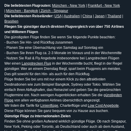
Die beliebtesten Flugrouten:
München - New York
|
Frankfurt - New York
|
München - Bangkok
|
Zürich - Singapur
Die beliebtesten Reiseländer:
USA
|
Australien
|
China
|
Japan
|
Thailand
|
Brasilien
Fliegen Sie günstiger durch direkten Flugvergleich von über 750 Airlines
und Millionen Flügen
Die günstigsten Flüge finden Sie wenn Sie folgende Punkte beachten:
- Buchen Sie Hin- und Rückflug zusammen
- Planen Sie eine Übernachtung von Samstag auf Sonntag ein
- Buchen Sie Ihren Flug ca. 2-3 Monate im Voraus und in der Wochenmitte
- Nutzen Sie Rail & Fly Angebote insbesondere bei Langstrecken Flügen
Wer einen
Langstrecken Flug
in der Wochenmitte bucht, fliegt in der Regel
günstiger. Wer an einem Dienstag fliegt, spart beim Flugpreis am meisten.
Das gilt sowohl für den Hin- als auch für den Rückflug.
Flüge finden Sie bei uns mit nur einem Klick zu den attraktivsten
Destinationen wie zum Beispiel Bangkok, Sydney oder Tokio. Wählen Sie
einfach Ihren Abflughafen, das Reiseziel und geben Sie die gewünschten
Flugtermine ein. Nach wenigen Augenblicken erhalten Sie die
günstigsten
Flüge
von allen verfügbaren Airlines übersichtlich angezeigt.
Wir listen die Tarife für
Linienflüge
, Charterflüge und
Low Cost Angebote
.
Diese Flüge können Sie ganz bequem von zu Hause aus buchen.
Günstige Flüge zu internationalen Zielen
Finden Sie ohne großen Aufwand wirklich günstige Flüge. Ob nach Singapur,
New York, Peking oder Toronto, ab Deutschland oder auch ab dem Ausland,