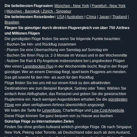
Die beliebtesten Flugrouten:
München - New York
|
Frankfurt - New York
|
München - Bangkok
|
Zürich - Singapur
Die beliebtesten Reiseländer:
USA
|
Australien
|
China
|
Japan
|
Thailand
|
Brasilien
Fliegen Sie günstiger durch direkten Flugvergleich von über 750 Airlines
und Millionen Flügen
Die günstigsten Flüge finden Sie wenn Sie folgende Punkte beachten:
- Buchen Sie Hin- und Rückflug zusammen
- Planen Sie eine Übernachtung von Samstag auf Sonntag ein
- Buchen Sie Ihren Flug ca. 2-3 Monate im Voraus und in der Wochenmitte
- Nutzen Sie Rail & Fly Angebote insbesondere bei Langstrecken Flügen
Wer einen
Langstrecken Flug
in der Wochenmitte bucht, fliegt in der Regel
günstiger. Wer an einem Dienstag fliegt, spart beim Flugpreis am meisten.
Das gilt sowohl für den Hin- als auch für den Rückflug.
Flüge finden Sie bei uns mit nur einem Klick zu den attraktivsten
Destinationen wie zum Beispiel Bangkok, Sydney oder Tokio. Wählen Sie
einfach Ihren Abflughafen, das Reiseziel und geben Sie die gewünschten
Flugtermine ein. Nach wenigen Augenblicken erhalten Sie die
günstigsten
Flüge
von allen verfügbaren Airlines übersichtlich angezeigt.
Wir listen die Tarife für
Linienflüge
, Charterflüge und
Low Cost Angebote
.
Diese Flüge können Sie ganz bequem von zu Hause aus buchen.
Günstige Flüge zu internationalen Zielen
Finden Sie ohne großen Aufwand wirklich günstige Flüge. Ob nach Singapur,
New York, Peking oder Toronto, ab Deutschland oder auch ab dem Ausland,