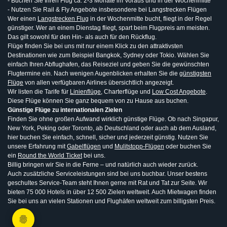
- Buchen Sie Ihren Flug ca. 2-3 Monate im Voraus und in der Wochenmitte
- Nutzen Sie Rail & Fly Angebote insbesondere bei Langstrecken Flügen
Wer einen
Langstrecken Flug
in der Wochenmitte bucht, fliegt in der Regel
günstiger. Wer an einem Dienstag fliegt, spart beim Flugpreis am meisten.
Das gilt sowohl für den Hin- als auch für den Rückflug.
Flüge finden Sie bei uns mit nur einem Klick zu den attraktivsten
Destinationen wie zum Beispiel Bangkok, Sydney oder Tokio. Wählen Sie
einfach Ihren Abflughafen, das Reiseziel und geben Sie die gewünschten
Flugtermine ein. Nach wenigen Augenblicken erhalten Sie die
günstigsten
Flüge
von allen verfügbaren Airlines übersichtlich angezeigt.
Wir listen die Tarife für
Linienflüge
, Charterflüge und
Low Cost Angebote
.
Diese Flüge können Sie ganz bequem von zu Hause aus buchen.
Günstige Flüge zu internationalen Zielen
Finden Sie ohne großen Aufwand wirklich günstige Flüge. Ob nach Singapur,
New York, Peking oder Toronto, ab Deutschland oder auch ab dem Ausland,
hier buchen Sie einfach, schnell, sicher und jederzeit günstig. Nutzen Sie
unsere Erfahrung mit
Gabelflügen
und
Mulitstopp-Flügen
oder buchen Sie
ein
Round the World Ticket
bei uns.
Billig bringen wir Sie in die Ferne – und natürlich auch wieder zurück.
Auch zusätzliche Serviceleistungen sind bei uns buchbar. Unser bestens
geschultes Service-Team steht Ihnen gerne mit Rat und Tat zur Seite. Wir
bieten 75 000 Hotels in über 12 500 Zielen weltweit. Auch Mietwagen finden
Sie bei uns an vielen Stationen und Flughäfen weltweit zum billigsten Preis.