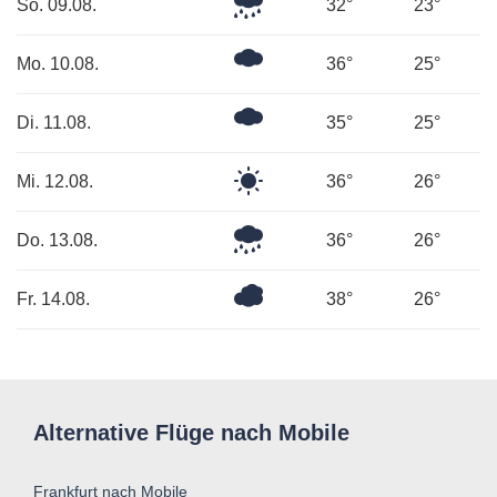
Leichter
So. 09.08.
32°
23°
Regen
Ein
Mo. 10.08.
36°
25°
paar
Wolken
Mäßig
Di. 11.08.
35°
25°
bewölkt
Klarer
Mi. 12.08.
36°
26°
Himmel
Leichter
Do. 13.08.
36°
26°
Regen
Überwiegend
Fr. 14.08.
38°
26°
bewölkt
Alternative Flüge nach Mobile
Frankfurt nach Mobile