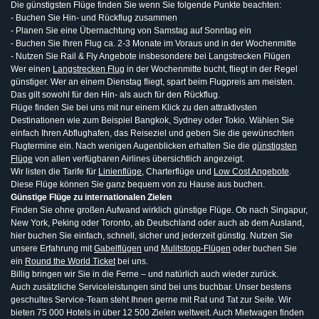
Die günstigsten Flüge finden Sie wenn Sie folgende Punkte beachten:
- Buchen Sie Hin- und Rückflug zusammen
- Planen Sie eine Übernachtung von Samstag auf Sonntag ein
- Buchen Sie Ihren Flug ca. 2-3 Monate im Voraus und in der Wochenmitte
- Nutzen Sie Rail & Fly Angebote insbesondere bei Langstrecken Flügen
Wer einen
Langstrecken Flug
in der Wochenmitte bucht, fliegt in der Regel
günstiger. Wer an einem Dienstag fliegt, spart beim Flugpreis am meisten.
Das gilt sowohl für den Hin- als auch für den Rückflug.
Flüge finden Sie bei uns mit nur einem Klick zu den attraktivsten
Destinationen wie zum Beispiel Bangkok, Sydney oder Tokio. Wählen Sie
einfach Ihren Abflughafen, das Reiseziel und geben Sie die gewünschten
Flugtermine ein. Nach wenigen Augenblicken erhalten Sie die
günstigsten
Flüge
von allen verfügbaren Airlines übersichtlich angezeigt.
Wir listen die Tarife für
Linienflüge
, Charterflüge und
Low Cost Angebote
.
Diese Flüge können Sie ganz bequem von zu Hause aus buchen.
Günstige Flüge zu internationalen Zielen
Finden Sie ohne großen Aufwand wirklich günstige Flüge. Ob nach Singapur,
New York, Peking oder Toronto, ab Deutschland oder auch ab dem Ausland,
hier buchen Sie einfach, schnell, sicher und jederzeit günstig. Nutzen Sie
unsere Erfahrung mit
Gabelflügen
und
Mulitstopp-Flügen
oder buchen Sie
ein
Round the World Ticket
bei uns.
Billig bringen wir Sie in die Ferne – und natürlich auch wieder zurück.
Auch zusätzliche Serviceleistungen sind bei uns buchbar. Unser bestens
geschultes Service-Team steht Ihnen gerne mit Rat und Tat zur Seite. Wir
bieten 75 000 Hotels in über 12 500 Zielen weltweit. Auch Mietwagen finden