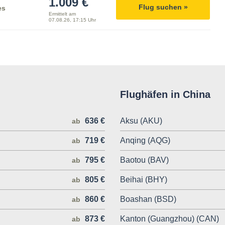
1.009 €
Flug suchen »
es
Ermittelt am
07.08.26, 17:15 Uhr
Flughäfen in China
636 €
Aksu (AKU)
ab
719 €
Anqing (AQG)
ab
795 €
Baotou (BAV)
ab
805 €
Beihai (BHY)
ab
860 €
Boashan (BSD)
ab
873 €
Kanton (Guangzhou) (CAN)
ab