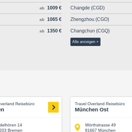
1009 €
Changde (CGD)
ab
1065 €
Zhengzhou (CGO)
ab
1350 €
Changchun (CGQ)
ab
Alle anzeigen
Overland Reisebüro
Travel Overland Reisebüro
en
München Ost
delhören 14
Wörthstrasse 49
203 Bremen
81667 München