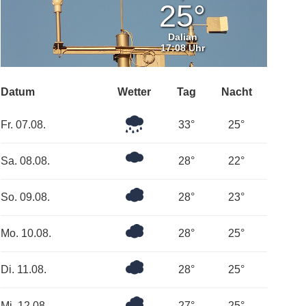
Himmel
25°
Dalian
17:08 Uhr
Datum
Wetter
Tag
Nacht
Leichter
Fr. 07.08.
33°
25°
Regen
Ein
Sa. 08.08.
28°
22°
paar
Wolken
Bedeckt
So. 09.08.
28°
23°
Bedeckt
Mo. 10.08.
28°
25°
Bedeckt
Di. 11.08.
28°
25°
Bedeckt
Mi. 12.08.
27°
25°