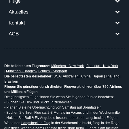
Flüge
Aktuelles
Kontakt
AGB
Die beliebtesten Flugrouten:
München - New York
|
Frankfurt - New York
|
München - Bangkok
|
Zürich - Singapur
Die beliebtesten Reiseländer:
USA
|
Australien
|
China
|
Japan
|
Thailand
|
Brasilien
Fliegen Sie günstiger durch direkten Flugvergleich von über 750 Airlines
und Millionen Flügen
Die günstigsten Flüge finden Sie wenn Sie folgende Punkte beachten:
- Buchen Sie Hin- und Rückflug zusammen
- Planen Sie eine Übernachtung von Samstag auf Sonntag ein
- Buchen Sie Ihren Flug ca. 2-3 Monate im Voraus und in der Wochenmitte
- Nutzen Sie Rail & Fly Angebote insbesondere bei Langstrecken Flügen
Wer einen
Langstrecken Flug
in der Wochenmitte bucht, fliegt in der Regel
günstiger. Wer an einem Dienstag fliegt, spart beim Flugpreis am meisten.