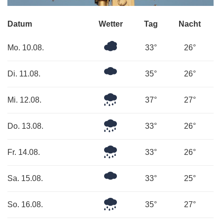
Datum
Wetter
Tag
Nacht
Überwiegend
Mo. 10.08.
33°
26°
bewölkt
Ein
Di. 11.08.
35°
26°
paar
Wolken
Mäßiger
Mi. 12.08.
37°
27°
Regen
Mäßiger
Do. 13.08.
33°
26°
Regen
Leichter
Fr. 14.08.
33°
26°
Regen
Ein
Sa. 15.08.
33°
25°
paar
Wolken
Leichter
So. 16.08.
35°
27°
Regen