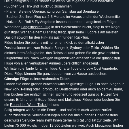
Die günstigsten Flüge finden Sie wenn Sie folgende Punkte beachten:
- Buchen Sie Hin- und Rückflug zusammen
- Planen Sie eine Übernachtung von Samstag auf Sonntag ein
- Buchen Sie Ihren Flug ca. 2-3 Monate im Voraus und in der Wochenmitte
- Nutzen Sie Rail & Fly Angebote insbesondere bei Langstrecken Flügen
Wer einen
Langstrecken Flug
in der Wochenmitte bucht, fliegt in der Regel
günstiger. Wer an einem Dienstag fliegt, spart beim Flugpreis am meisten.
Das gilt sowohl für den Hin- als auch für den Rückflug.
Flüge finden Sie bei uns mit nur einem Klick zu den attraktivsten
Destinationen wie zum Beispiel Bangkok, Sydney oder Tokio. Wählen Sie
einfach Ihren Abflughafen, das Reiseziel und geben Sie die gewünschten
Flugtermine ein. Nach wenigen Augenblicken erhalten Sie die
günstigsten
Flüge
von allen verfügbaren Airlines übersichtlich angezeigt.
Wir listen die Tarife für
Linienflüge
, Charterflüge und
Low Cost Angebote
.
Diese Flüge können Sie ganz bequem von zu Hause aus buchen.
Günstige Flüge zu internationalen Zielen
Finden Sie ohne großen Aufwand wirklich günstige Flüge. Ob nach Singapur,
New York, Peking oder Toronto, ab Deutschland oder auch ab dem Ausland,
hier buchen Sie einfach, schnell, sicher und jederzeit günstig. Nutzen Sie
unsere Erfahrung mit
Gabelflügen
und
Mulitstopp-Flügen
oder buchen Sie
ein
Round the World Ticket
bei uns.
Billig bringen wir Sie in die Ferne – und natürlich auch wieder zurück.
Auch zusätzliche Serviceleistungen sind bei uns buchbar. Unser bestens
geschultes Service-Team steht Ihnen gerne mit Rat und Tat zur Seite. Wir
bieten 75 000 Hotels in über 12 500 Zielen weltweit. Auch Mietwagen finden