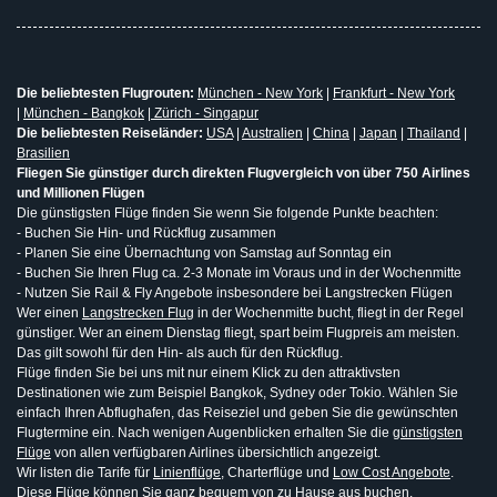
Die beliebtesten Flugrouten:
München - New York
|
Frankfurt - New York
|
München - Bangkok
|
Zürich - Singapur
Die beliebtesten Reiseländer:
USA
|
Australien
|
China
|
Japan
|
Thailand
|
Brasilien
Fliegen Sie günstiger durch direkten Flugvergleich von über 750 Airlines
und Millionen Flügen
Die günstigsten Flüge finden Sie wenn Sie folgende Punkte beachten:
- Buchen Sie Hin- und Rückflug zusammen
- Planen Sie eine Übernachtung von Samstag auf Sonntag ein
- Buchen Sie Ihren Flug ca. 2-3 Monate im Voraus und in der Wochenmitte
- Nutzen Sie Rail & Fly Angebote insbesondere bei Langstrecken Flügen
Wer einen
Langstrecken Flug
in der Wochenmitte bucht, fliegt in der Regel
günstiger. Wer an einem Dienstag fliegt, spart beim Flugpreis am meisten.
Das gilt sowohl für den Hin- als auch für den Rückflug.
Flüge finden Sie bei uns mit nur einem Klick zu den attraktivsten
Destinationen wie zum Beispiel Bangkok, Sydney oder Tokio. Wählen Sie
einfach Ihren Abflughafen, das Reiseziel und geben Sie die gewünschten
Flugtermine ein. Nach wenigen Augenblicken erhalten Sie die
günstigsten
Flüge
von allen verfügbaren Airlines übersichtlich angezeigt.
Wir listen die Tarife für
Linienflüge
, Charterflüge und
Low Cost Angebote
.
Diese Flüge können Sie ganz bequem von zu Hause aus buchen.