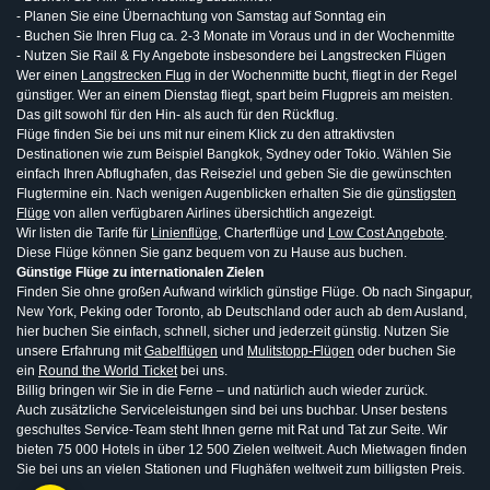
- Planen Sie eine Übernachtung von Samstag auf Sonntag ein
- Buchen Sie Ihren Flug ca. 2-3 Monate im Voraus und in der Wochenmitte
- Nutzen Sie Rail & Fly Angebote insbesondere bei Langstrecken Flügen
Wer einen
Langstrecken Flug
in der Wochenmitte bucht, fliegt in der Regel
günstiger. Wer an einem Dienstag fliegt, spart beim Flugpreis am meisten.
Das gilt sowohl für den Hin- als auch für den Rückflug.
Flüge finden Sie bei uns mit nur einem Klick zu den attraktivsten
Destinationen wie zum Beispiel Bangkok, Sydney oder Tokio. Wählen Sie
einfach Ihren Abflughafen, das Reiseziel und geben Sie die gewünschten
Flugtermine ein. Nach wenigen Augenblicken erhalten Sie die
günstigsten
Flüge
von allen verfügbaren Airlines übersichtlich angezeigt.
Wir listen die Tarife für
Linienflüge
, Charterflüge und
Low Cost Angebote
.
Diese Flüge können Sie ganz bequem von zu Hause aus buchen.
Günstige Flüge zu internationalen Zielen
Finden Sie ohne großen Aufwand wirklich günstige Flüge. Ob nach Singapur,
New York, Peking oder Toronto, ab Deutschland oder auch ab dem Ausland,
hier buchen Sie einfach, schnell, sicher und jederzeit günstig. Nutzen Sie
unsere Erfahrung mit
Gabelflügen
und
Mulitstopp-Flügen
oder buchen Sie
ein
Round the World Ticket
bei uns.
Billig bringen wir Sie in die Ferne – und natürlich auch wieder zurück.
Auch zusätzliche Serviceleistungen sind bei uns buchbar. Unser bestens
geschultes Service-Team steht Ihnen gerne mit Rat und Tat zur Seite. Wir
bieten 75 000 Hotels in über 12 500 Zielen weltweit. Auch Mietwagen finden
Sie bei uns an vielen Stationen und Flughäfen weltweit zum billigsten Preis.