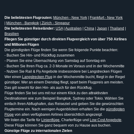
Die beliebtesten Flugrouten:
München - New York
|
Frankfurt - New York
|
München - Bangkok
|
Zürich - Singapur
Die beliebtesten Reiseländer:
USA
|
Australien
|
China
|
Japan
|
Thailand
|
Brasilien
Fliegen Sie günstiger durch direkten Flugvergleich von über 750 Airlines
und Millionen Flügen
Die günstigsten Flüge finden Sie wenn Sie folgende Punkte beachten:
- Buchen Sie Hin- und Rückflug zusammen
- Planen Sie eine Übernachtung von Samstag auf Sonntag ein
- Buchen Sie Ihren Flug ca. 2-3 Monate im Voraus und in der Wochenmitte
- Nutzen Sie Rail & Fly Angebote insbesondere bei Langstrecken Flügen
Wer einen
Langstrecken Flug
in der Wochenmitte bucht, fliegt in der Regel
günstiger. Wer an einem Dienstag fliegt, spart beim Flugpreis am meisten.
Das gilt sowohl für den Hin- als auch für den Rückflug.
Flüge finden Sie bei uns mit nur einem Klick zu den attraktivsten
Destinationen wie zum Beispiel Bangkok, Sydney oder Tokio. Wählen Sie
einfach Ihren Abflughafen, das Reiseziel und geben Sie die gewünschten
Flugtermine ein. Nach wenigen Augenblicken erhalten Sie die
günstigsten
Flüge
von allen verfügbaren Airlines übersichtlich angezeigt.
Wir listen die Tarife für
Linienflüge
, Charterflüge und
Low Cost Angebote
.
Diese Flüge können Sie ganz bequem von zu Hause aus buchen.
Günstige Flüge zu internationalen Zielen