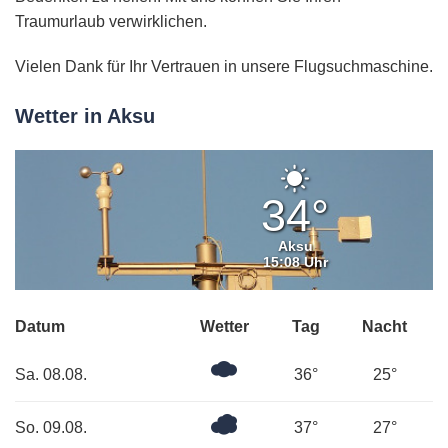
Traumurlaub verwirklichen.
Vielen Dank für Ihr Vertrauen in unsere Flugsuchmaschine.
Wetter in Aksu
Klarer
Himmel
34°
Aksu
15:08 Uhr
Datum
Wetter
Tag
Nacht
Mäßig
Sa. 08.08.
36°
25°
bewölkt
Überwiegend
So. 09.08.
37°
27°
bewölkt