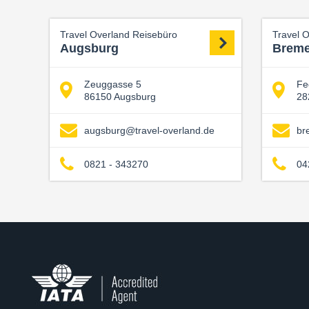
Travel Overland Reisebüro
Travel 
Augsburg
Brem
Zeuggasse 5
Fe
86150 Augsburg
28
augsburg@travel-overland.de
br
0821 - 343270
04