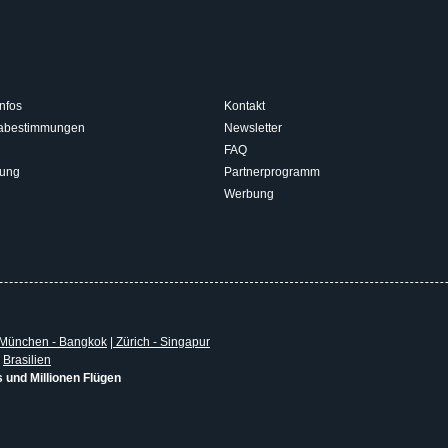
nfos
Kontakt
isabestimmungen
Newsletter
FAQ
rung
Partnerprogramm
Werbung
München - Bangkok
|
Zürich - Singapur
|
Brasilien
s und Millionen Flügen