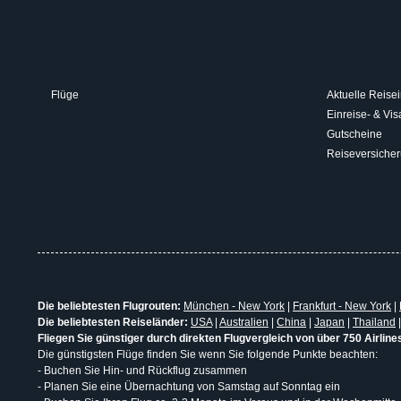
Flüge
Aktuelle Reisei
Einreise- & V
Gutscheine
Reiseversiche
Die beliebtesten Flugrouten:
München - New York
|
Frankfurt - New York
|
Die beliebtesten Reiseländer:
USA
|
Australien
|
China
|
Japan
|
Thailand
Fliegen Sie günstiger durch direkten Flugvergleich von über 750 Airline
Die günstigsten Flüge finden Sie wenn Sie folgende Punkte beachten:
- Buchen Sie Hin- und Rückflug zusammen
- Planen Sie eine Übernachtung von Samstag auf Sonntag ein