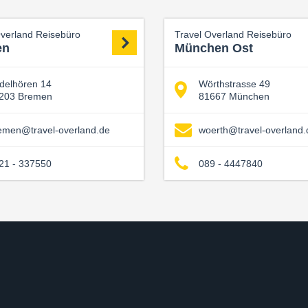
Overland Reisebüro
Travel Overland Reisebüro
en
München Ost
delhören 14
Wörthstrasse 49
203 Bremen
81667 München
emen@travel-overland.de
woerth@travel-overland.
21 - 337550
089 - 4447840