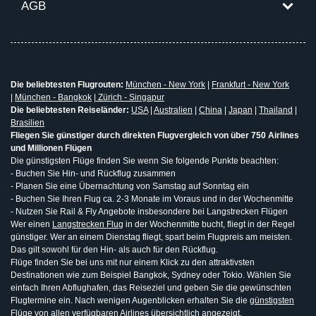
AGB
Die beliebtesten Flugrouten:
München - New York
|
Frankfurt - New York
|
München - Bangkok
|
Zürich - Singapur
Die beliebtesten Reiseländer:
USA
|
Australien
|
China
|
Japan
|
Thailand
|
Brasilien
Fliegen Sie günstiger durch direkten Flugvergleich von über 750 Airlines
und Millionen Flügen
Die günstigsten Flüge finden Sie wenn Sie folgende Punkte beachten:
- Buchen Sie Hin- und Rückflug zusammen
- Planen Sie eine Übernachtung von Samstag auf Sonntag ein
- Buchen Sie Ihren Flug ca. 2-3 Monate im Voraus und in der Wochenmitte
- Nutzen Sie Rail & Fly Angebote insbesondere bei Langstrecken Flügen
Wer einen
Langstrecken Flug
in der Wochenmitte bucht, fliegt in der Regel
günstiger. Wer an einem Dienstag fliegt, spart beim Flugpreis am meisten.
Das gilt sowohl für den Hin- als auch für den Rückflug.
Flüge finden Sie bei uns mit nur einem Klick zu den attraktivsten
Destinationen wie zum Beispiel Bangkok, Sydney oder Tokio. Wählen Sie
einfach Ihren Abflughafen, das Reiseziel und geben Sie die gewünschten
Flugtermine ein. Nach wenigen Augenblicken erhalten Sie die
günstigsten
Flüge
von allen verfügbaren Airlines übersichtlich angezeigt.