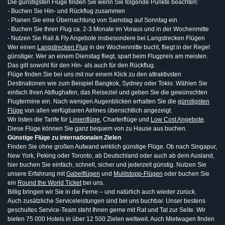
Die günstigsten Flüge finden Sie wenn Sie folgende Punkte beachten:
- Buchen Sie Hin- und Rückflug zusammen
- Planen Sie eine Übernachtung von Samstag auf Sonntag ein
- Buchen Sie Ihren Flug ca. 2-3 Monate im Voraus und in der Wochenmitte
- Nutzen Sie Rail & Fly Angebote insbesondere bei Langstrecken Flügen
Wer einen
Langstrecken Flug
in der Wochenmitte bucht, fliegt in der Regel
günstiger. Wer an einem Dienstag fliegt, spart beim Flugpreis am meisten.
Das gilt sowohl für den Hin- als auch für den Rückflug.
Flüge finden Sie bei uns mit nur einem Klick zu den attraktivsten
Destinationen wie zum Beispiel Bangkok, Sydney oder Tokio. Wählen Sie
einfach Ihren Abflughafen, das Reiseziel und geben Sie die gewünschten
Flugtermine ein. Nach wenigen Augenblicken erhalten Sie die
günstigsten
Flüge
von allen verfügbaren Airlines übersichtlich angezeigt.
Wir listen die Tarife für
Linienflüge
, Charterflüge und
Low Cost Angebote
.
Diese Flüge können Sie ganz bequem von zu Hause aus buchen.
Günstige Flüge zu internationalen Zielen
Finden Sie ohne großen Aufwand wirklich günstige Flüge. Ob nach Singapur,
New York, Peking oder Toronto, ab Deutschland oder auch ab dem Ausland,
hier buchen Sie einfach, schnell, sicher und jederzeit günstig. Nutzen Sie
unsere Erfahrung mit
Gabelflügen
und
Mulitstopp-Flügen
oder buchen Sie
ein
Round the World Ticket
bei uns.
Billig bringen wir Sie in die Ferne – und natürlich auch wieder zurück.
Auch zusätzliche Serviceleistungen sind bei uns buchbar. Unser bestens
geschultes Service-Team steht Ihnen gerne mit Rat und Tat zur Seite. Wir
bieten 75 000 Hotels in über 12 500 Zielen weltweit. Auch Mietwagen finden