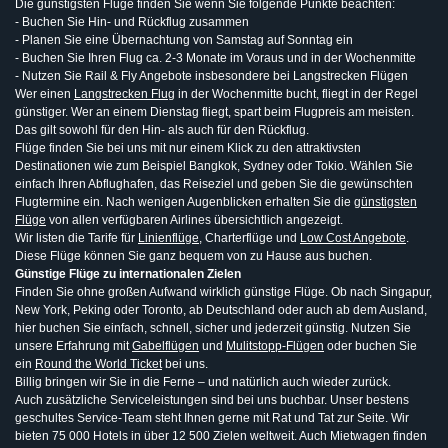
Die günstigsten Flüge finden Sie wenn Sie folgende Punkte beachten:
- Buchen Sie Hin- und Rückflug zusammen
- Planen Sie eine Übernachtung von Samstag auf Sonntag ein
- Buchen Sie Ihren Flug ca. 2-3 Monate im Voraus und in der Wochenmitte
- Nutzen Sie Rail & Fly Angebote insbesondere bei Langstrecken Flügen
Wer einen
Langstrecken Flug
in der Wochenmitte bucht, fliegt in der Regel
günstiger. Wer an einem Dienstag fliegt, spart beim Flugpreis am meisten.
Das gilt sowohl für den Hin- als auch für den Rückflug.
Flüge finden Sie bei uns mit nur einem Klick zu den attraktivsten
Destinationen wie zum Beispiel Bangkok, Sydney oder Tokio. Wählen Sie
einfach Ihren Abflughafen, das Reiseziel und geben Sie die gewünschten
Flugtermine ein. Nach wenigen Augenblicken erhalten Sie die
günstigsten
Flüge
von allen verfügbaren Airlines übersichtlich angezeigt.
Wir listen die Tarife für
Linienflüge
, Charterflüge und
Low Cost Angebote
.
Diese Flüge können Sie ganz bequem von zu Hause aus buchen.
Günstige Flüge zu internationalen Zielen
Finden Sie ohne großen Aufwand wirklich günstige Flüge. Ob nach Singapur,
New York, Peking oder Toronto, ab Deutschland oder auch ab dem Ausland,
hier buchen Sie einfach, schnell, sicher und jederzeit günstig. Nutzen Sie
unsere Erfahrung mit
Gabelflügen
und
Mulitstopp-Flügen
oder buchen Sie
ein
Round the World Ticket
bei uns.
Billig bringen wir Sie in die Ferne – und natürlich auch wieder zurück.
Auch zusätzliche Serviceleistungen sind bei uns buchbar. Unser bestens
geschultes Service-Team steht Ihnen gerne mit Rat und Tat zur Seite. Wir
bieten 75 000 Hotels in über 12 500 Zielen weltweit. Auch Mietwagen finden