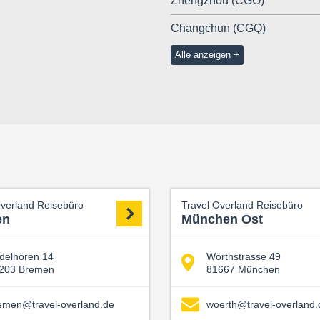
Zhengzhou (CGO)
Changchun (CGQ)
Alle anzeigen
Overland Reisebüro
Travel Overland Reisebüro
en
München Ost
delhören 14
Wörthstrasse 49
203 Bremen
81667 München
emen@travel-overland.de
woerth@travel-overland.