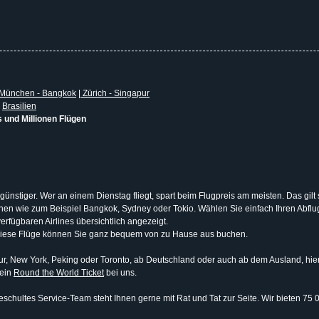
München - Bangkok
|
Zürich - Singapur
|
Brasilien
s und Millionen Flügen
 günstiger. Wer an einem Dienstag fliegt, spart beim Flugpreis am meisten. Das gilt
tionen wie zum Beispiel Bangkok, Sydney oder Tokio. Wählen Sie einfach Ihren Abf
erfügbaren Airlines übersichtlich angezeigt.
Diese Flüge können Sie ganz bequem von zu Hause aus buchen.
, New York, Peking oder Toronto, ab Deutschland oder auch ab dem Ausland, hier b
 ein
Round the World Ticket
bei uns.
schultes Service-Team steht Ihnen gerne mit Rat und Tat zur Seite. Wir bieten 75 