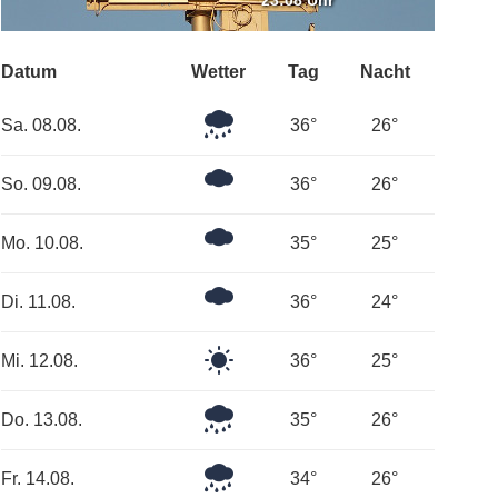
23:08 Uhr
Datum
Wetter
Tag
Nacht
Leichter
Sa. 08.08.
36°
26°
Regen
Ein
So. 09.08.
36°
26°
paar
Wolken
Ein
Mo. 10.08.
35°
25°
paar
Wolken
Mäßig
Di. 11.08.
36°
24°
bewölkt
Klarer
Mi. 12.08.
36°
25°
Himmel
Leichter
Do. 13.08.
35°
26°
Regen
Leichter
Fr. 14.08.
34°
26°