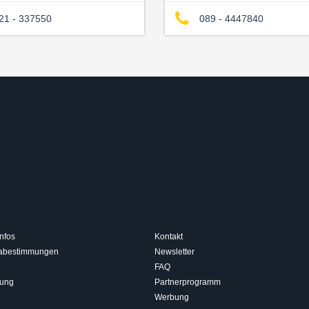
21 - 337550
089 - 4447840
nfos
Kontakt
isabestimmungen
Newsletter
FAQ
rung
Partnerprogramm
Werbung