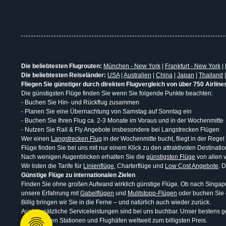
Die beliebtesten Flugrouten:
München - New York
|
Frankfurt - New York
|
Die beliebtesten Reiseländer:
USA
|
Australien
|
China
|
Japan
|
Thailand
Fliegen Sie günstiger durch direkten Flugvergleich von über 750 Airline
Die günstigsten Flüge finden Sie wenn Sie folgende Punkte beachten:
- Buchen Sie Hin- und Rückflug zusammen
- Planen Sie eine Übernachtung von Samstag auf Sonntag ein
- Buchen Sie Ihren Flug ca. 2-3 Monate im Voraus und in der Wochenmitte
- Nutzen Sie Rail & Fly Angebote insbesondere bei Langstrecken Flügen
Wer einen
Langstrecken Flug
in der Wochenmitte bucht, fliegt in der Regel
Flüge finden Sie bei uns mit nur einem Klick zu den attraktivsten Destina
Nach wenigen Augenblicken erhalten Sie die
günstigsten Flüge
von allen v
Wir listen die Tarife für
Linienflüge
, Charterflüge und
Low Cost Angebote
. 
Günstige Flüge zu internationalen Zielen
Finden Sie ohne großen Aufwand wirklich günstige Flüge. Ob nach Singapur
unsere Erfahrung mit
Gabelflügen
und
Mulitstopp-Flügen
oder buchen Sie
Billig bringen wir Sie in die Ferne – und natürlich auch wieder zurück.
Auch zusätzliche Serviceleistungen sind bei uns buchbar. Unser bestens ge
uns an vielen Stationen und Flughäfen weltweit zum billigsten Preis.