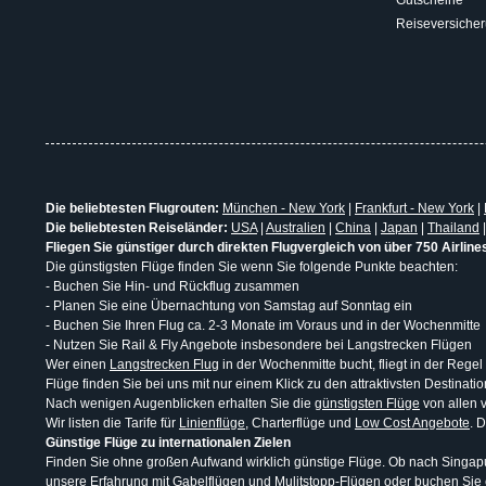
Reiseversiche
Die beliebtesten Flugrouten:
München - New York
|
Frankfurt - New York
|
Die beliebtesten Reiseländer:
USA
|
Australien
|
China
|
Japan
|
Thailand
Fliegen Sie günstiger durch direkten Flugvergleich von über 750 Airline
Die günstigsten Flüge finden Sie wenn Sie folgende Punkte beachten:
- Buchen Sie Hin- und Rückflug zusammen
- Planen Sie eine Übernachtung von Samstag auf Sonntag ein
- Buchen Sie Ihren Flug ca. 2-3 Monate im Voraus und in der Wochenmitte
- Nutzen Sie Rail & Fly Angebote insbesondere bei Langstrecken Flügen
Wer einen
Langstrecken Flug
in der Wochenmitte bucht, fliegt in der Regel
Flüge finden Sie bei uns mit nur einem Klick zu den attraktivsten Destina
Nach wenigen Augenblicken erhalten Sie die
günstigsten Flüge
von allen v
Wir listen die Tarife für
Linienflüge
, Charterflüge und
Low Cost Angebote
. 
Günstige Flüge zu internationalen Zielen
Finden Sie ohne großen Aufwand wirklich günstige Flüge. Ob nach Singapur
unsere Erfahrung mit
Gabelflügen
und
Mulitstopp-Flügen
oder buchen Sie