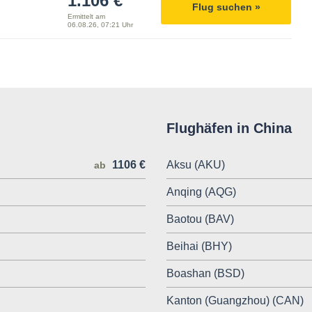
1.106 €
Flug suchen »
Ermittelt am
06.08.26, 07:21 Uhr
Flughäfen in China
1106 €
Aksu (AKU)
ab
Anqing (AQG)
Baotou (BAV)
Beihai (BHY)
Boashan (BSD)
Kanton (Guangzhou) (CAN)