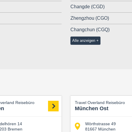
Changde (CGD)
Zhengzhou (CGO)
Changchun (CGQ)
Alle anzeigen
Overland Reisebüro
Travel Overland Reisebüro
en
München Ost
delhören 14
Wörthstrasse 49
203 Bremen
81667 München