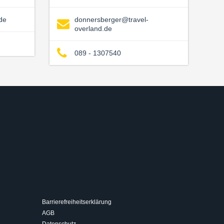
de
donnersberger@travel-
overland.de
089 - 1307540
Barrierefreiheitserklärung
AGB
Datenschutz