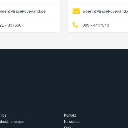
emen@travel-overland.de
woerth@travel-overland.
21 - 337550
089 - 4447840
nfos
Kontakt
isabestimmungen
Newsletter
FAQ