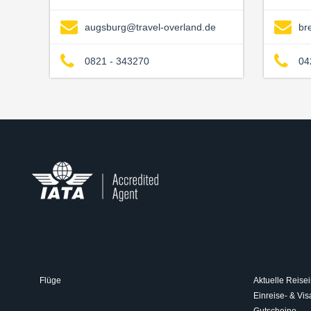
augsburg@travel-overland.de
br
0821 - 343270
04
Flüge
Aktuelle Reisei
Einreise- & V
Gutscheine