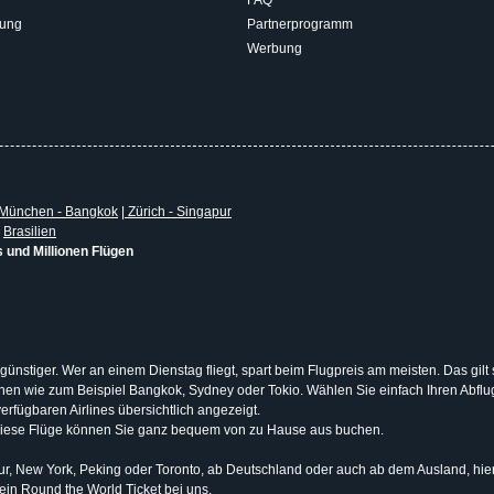
rung
Partnerprogramm
Werbung
München - Bangkok
|
Zürich - Singapur
|
Brasilien
s und Millionen Flügen
 günstiger. Wer an einem Dienstag fliegt, spart beim Flugpreis am meisten. Das gilt
tionen wie zum Beispiel Bangkok, Sydney oder Tokio. Wählen Sie einfach Ihren Abf
erfügbaren Airlines übersichtlich angezeigt.
Diese Flüge können Sie ganz bequem von zu Hause aus buchen.
, New York, Peking oder Toronto, ab Deutschland oder auch ab dem Ausland, hier b
 ein
Round the World Ticket
bei uns.