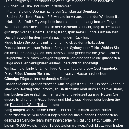
Die günstigsten Flüge finden Sie wenn Sie folgende Punkte beachten:
- Buchen Sie Hin- und Rückflug zusammen
- Planen Sie eine Übernachtung von Samstag auf Sonntag ein
- Buchen Sie Ihren Flug ca. 2-3 Monate im Voraus und in der Wochenmitte
- Nutzen Sie Rail & Fly Angebote insbesondere bei Langstrecken Flügen
Wer einen
Langstrecken Flug
in der Wochenmitte bucht, fliegt in der Regel
günstiger. Wer an einem Dienstag fliegt, spart beim Flugpreis am meisten.
Das gilt sowohl für den Hin- als auch für den Rückflug.
Flüge finden Sie bei uns mit nur einem Klick zu den attraktivsten
Destinationen wie zum Beispiel Bangkok, Sydney oder Tokio. Wählen Sie
einfach Ihren Abflughafen, das Reiseziel und geben Sie die gewünschten
Flugtermine ein. Nach wenigen Augenblicken erhalten Sie die
günstigsten
Flüge
von allen verfügbaren Airlines übersichtlich angezeigt.
Wir listen die Tarife für
Linienflüge
, Charterflüge und
Low Cost Angebote
.
Diese Flüge können Sie ganz bequem von zu Hause aus buchen.
Günstige Flüge zu internationalen Zielen
Finden Sie ohne großen Aufwand wirklich günstige Flüge. Ob nach Singapur,
New York, Peking oder Toronto, ab Deutschland oder auch ab dem Ausland,
hier buchen Sie einfach, schnell, sicher und jederzeit günstig. Nutzen Sie
unsere Erfahrung mit
Gabelflügen
und
Mulitstopp-Flügen
oder buchen Sie
ein
Round the World Ticket
bei uns.
Billig bringen wir Sie in die Ferne – und natürlich auch wieder zurück.
Auch zusätzliche Serviceleistungen sind bei uns buchbar. Unser bestens
geschultes Service-Team steht Ihnen gerne mit Rat und Tat zur Seite. Wir
bieten 75 000 Hotels in über 12 500 Zielen weltweit. Auch Mietwagen finden