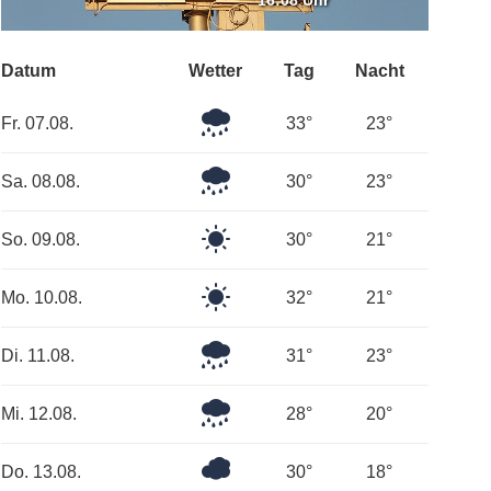
16:08 Uhr
Datum
Wetter
Tag
Nacht
Leichter
Fr. 07.08.
33°
23°
Regen
Mäßiger
Sa. 08.08.
30°
23°
Regen
Klarer
So. 09.08.
30°
21°
Himmel
Klarer
Mo. 10.08.
32°
21°
Himmel
Leichter
Di. 11.08.
31°
23°
Regen
Leichter
Mi. 12.08.
28°
20°
Regen
Überwiegend
Do. 13.08.
30°
18°