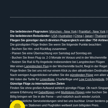
Die beliebtesten Flugrouten:
München - New York
|
Frankfurt - New York
|
Die beliebtesten Reiseländer:
USA
|
Australien
|
China
|
Japan
|
Thailand
Fliegen Sie günstiger durch direkten Flugvergleich von über 750 Airline
Die günstigsten Flüge finden Sie wenn Sie folgende Punkte beachten:
- Buchen Sie Hin- und Rückflug zusammen
- Planen Sie eine Übernachtung von Samstag auf Sonntag ein
- Buchen Sie Ihren Flug ca. 2-3 Monate im Voraus und in der Wochenmitte
- Nutzen Sie Rail & Fly Angebote insbesondere bei Langstrecken Flügen
Wer einen
Langstrecken Flug
in der Wochenmitte bucht, fliegt in der Regel
Flüge finden Sie bei uns mit nur einem Klick zu den attraktivsten Destina
Nach wenigen Augenblicken erhalten Sie die
günstigsten Flüge
von allen v
Wir listen die Tarife für
Linienflüge
, Charterflüge und
Low Cost Angebote
. 
Günstige Flüge zu internationalen Zielen
Finden Sie ohne großen Aufwand wirklich günstige Flüge. Ob nach Singapur
unsere Erfahrung mit
Gabelflügen
und
Mulitstopp-Flügen
oder buchen Sie
Billig bringen wir Sie in die Ferne – und natürlich auch wieder zurück.
Auch zusätzliche Serviceleistungen sind bei uns buchbar. Unser bestens ge
uns an vielen Stationen und Flughäfen weltweit zum billigsten Preis.