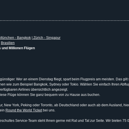
München - Bangkok
|
Zürich - Singapur
|
Brasilien
s und Millionen Flügen
 günstiger. Wer an einem Dienstag fliegt, spart beim Flugpreis am meisten. Das gilt
tionen wie zum Beispiel Bangkok, Sydney oder Tokio. Wählen Sie einfach Ihren Abf
erfügbaren Airlines übersichtlich angezeigt.
Diese Flüge können Sie ganz bequem von zu Hause aus buchen.
, New York, Peking oder Toronto, ab Deutschland oder auch ab dem Ausland, hier b
 ein
Round the World Ticket
bei uns.
schultes Service-Team steht Ihnen gerne mit Rat und Tat zur Seite. Wir bieten 75 