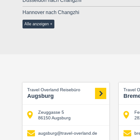
Düsseldorf nach Changzhi
Hannover nach Changzhi
Alle anzeigen
Travel Overland Reisebüro
Travel 
Augsburg
Brem
Zeuggasse 5
Fe
86150 Augsburg
28
augsburg@travel-overland.de
br