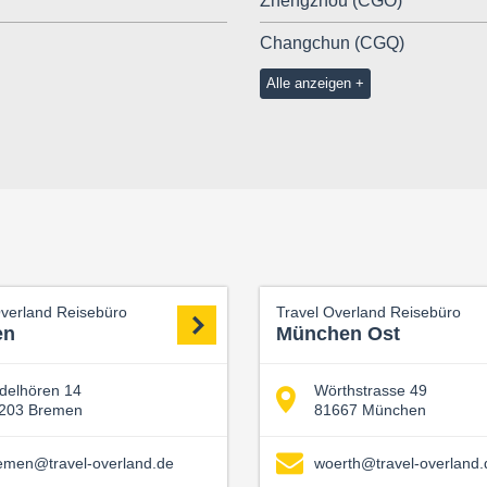
Zhengzhou (CGO)
Changchun (CGQ)
Alle anzeigen
Overland Reisebüro
Travel Overland Reisebüro
en
München Ost
delhören 14
Wörthstrasse 49
203 Bremen
81667 München
emen@travel-overland.de
woerth@travel-overland.