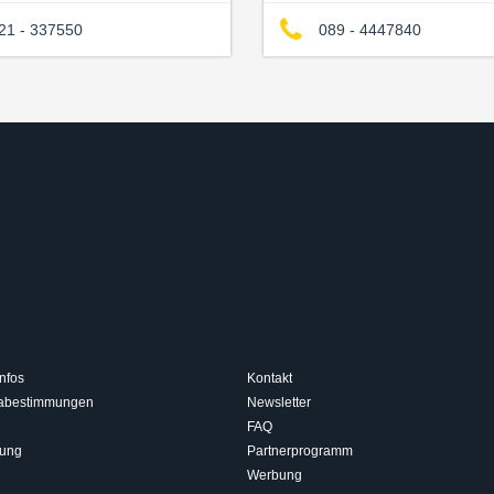
21 - 337550
089 - 4447840
nfos
Kontakt
isabestimmungen
Newsletter
FAQ
rung
Partnerprogramm
Werbung