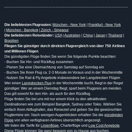
Die beliebtesten Flugrouten:
München - New York
|
Frankfurt - New York
|
München - Bangkok
|
Zürich - Singapur
Die beliebtesten Reiseländer:
USA
|
Australien
|
China
|
Japan
|
Thailand
|
Brasilien
Fliegen Sie günstiger durch direkten Flugvergleich von über 750 Airlines
und Millionen Flügen
Die günstigsten Flüge finden Sie wenn Sie folgende Punkte beachten:
- Buchen Sie Hin- und Rückflug zusammen
- Planen Sie eine Übernachtung von Samstag auf Sonntag ein
- Buchen Sie Ihren Flug ca. 2-3 Monate im Voraus und in der Wochenmitte
- Nutzen Sie Rail & Fly Angebote insbesondere bei Langstrecken Flügen
Wer einen
Langstrecken Flug
in der Wochenmitte bucht, fliegt in der Regel
günstiger. Wer an einem Dienstag fliegt, spart beim Flugpreis am meisten.
Das gilt sowohl für den Hin- als auch für den Rückflug.
Flüge finden Sie bei uns mit nur einem Klick zu den attraktivsten
Destinationen wie zum Beispiel Bangkok, Sydney oder Tokio. Wählen Sie
einfach Ihren Abflughafen, das Reiseziel und geben Sie die gewünschten
Flugtermine ein. Nach wenigen Augenblicken erhalten Sie die
günstigsten
Flüge
von allen verfügbaren Airlines übersichtlich angezeigt.
Wir listen die Tarife für
Linienflüge
, Charterflüge und
Low Cost Angebote
.
Diese Flüge können Sie ganz bequem von zu Hause aus buchen.