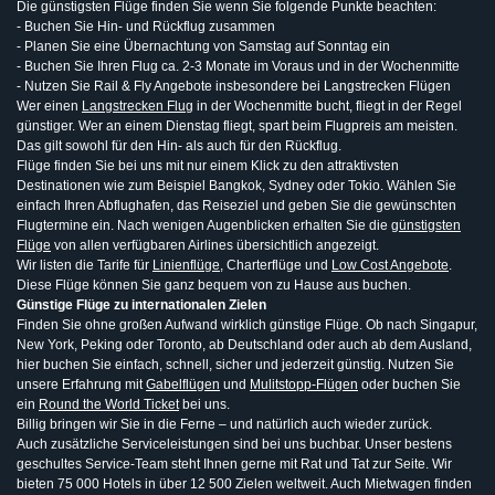
Die günstigsten Flüge finden Sie wenn Sie folgende Punkte beachten:
- Buchen Sie Hin- und Rückflug zusammen
- Planen Sie eine Übernachtung von Samstag auf Sonntag ein
- Buchen Sie Ihren Flug ca. 2-3 Monate im Voraus und in der Wochenmitte
- Nutzen Sie Rail & Fly Angebote insbesondere bei Langstrecken Flügen
Wer einen
Langstrecken Flug
in der Wochenmitte bucht, fliegt in der Regel
günstiger. Wer an einem Dienstag fliegt, spart beim Flugpreis am meisten.
Das gilt sowohl für den Hin- als auch für den Rückflug.
Flüge finden Sie bei uns mit nur einem Klick zu den attraktivsten
Destinationen wie zum Beispiel Bangkok, Sydney oder Tokio. Wählen Sie
einfach Ihren Abflughafen, das Reiseziel und geben Sie die gewünschten
Flugtermine ein. Nach wenigen Augenblicken erhalten Sie die
günstigsten
Flüge
von allen verfügbaren Airlines übersichtlich angezeigt.
Wir listen die Tarife für
Linienflüge
, Charterflüge und
Low Cost Angebote
.
Diese Flüge können Sie ganz bequem von zu Hause aus buchen.
Günstige Flüge zu internationalen Zielen
Finden Sie ohne großen Aufwand wirklich günstige Flüge. Ob nach Singapur,
New York, Peking oder Toronto, ab Deutschland oder auch ab dem Ausland,
hier buchen Sie einfach, schnell, sicher und jederzeit günstig. Nutzen Sie
unsere Erfahrung mit
Gabelflügen
und
Mulitstopp-Flügen
oder buchen Sie
ein
Round the World Ticket
bei uns.
Billig bringen wir Sie in die Ferne – und natürlich auch wieder zurück.
Auch zusätzliche Serviceleistungen sind bei uns buchbar. Unser bestens
geschultes Service-Team steht Ihnen gerne mit Rat und Tat zur Seite. Wir
bieten 75 000 Hotels in über 12 500 Zielen weltweit. Auch Mietwagen finden