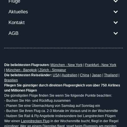
Flüge
Aktuelles
Kontakt
AGB
Die beliebtesten Flugrouten:
München - New York
|
Frankfurt - New York
|
München - Bangkok
|
Zürich - Singapur
Die beliebtesten Reiseländer:
USA
|
Australien
|
China
|
Japan
|
Thailand
|
Brasilien
Fliegen Sie günstiger durch direkten Flugvergleich von über 750 Airlines
und Millionen Flügen
Die günstigsten Flüge finden Sie wenn Sie folgende Punkte beachten:
- Buchen Sie Hin- und Rückflug zusammen
- Planen Sie eine Übernachtung von Samstag auf Sonntag ein
- Buchen Sie Ihren Flug ca. 2-3 Monate im Voraus und in der Wochenmitte
- Nutzen Sie Rail & Fly Angebote insbesondere bei Langstrecken Flügen
Wer einen
Langstrecken Flug
in der Wochenmitte bucht, fliegt in der Regel
günstiger. Wer an einem Dienstag fliegt, spart beim Flugpreis am meisten.