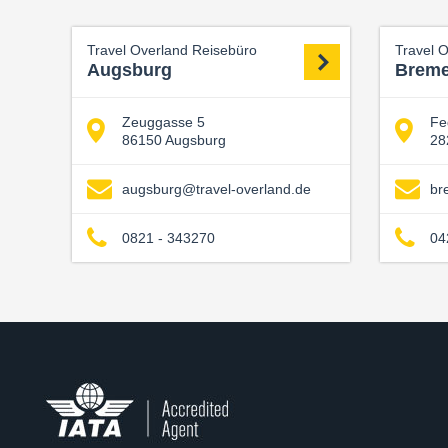
Travel Overland Reisebüro
Travel 
Augsburg
Brem
Zeuggasse 5
Fe
86150 Augsburg
28
augsburg@travel-overland.de
br
0821 - 343270
04