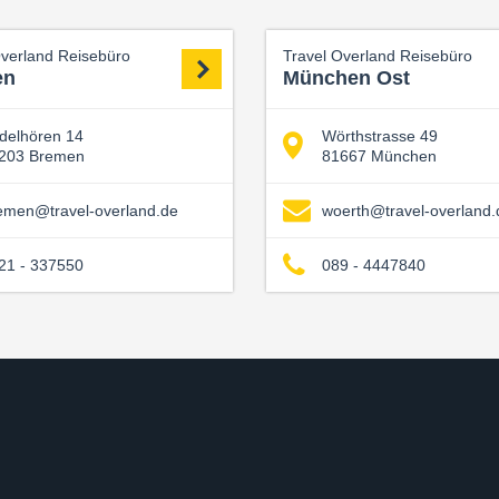
Overland Reisebüro
Travel Overland Reisebüro
en
München Ost
delhören 14
Wörthstrasse 49
203 Bremen
81667 München
emen@travel-overland.de
woerth@travel-overland.
21 - 337550
089 - 4447840