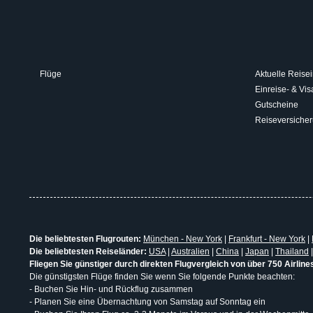
Flüge
Aktuelle Reisei
Einreise- & V
Gutscheine
Reiseversiche
Die beliebtesten Flugrouten:
München - New York
|
Frankfurt - New York
|
Die beliebtesten Reiseländer:
USA
|
Australien
|
China
|
Japan
|
Thailand
Fliegen Sie günstiger durch direkten Flugvergleich von über 750 Airline
Die günstigsten Flüge finden Sie wenn Sie folgende Punkte beachten:
- Buchen Sie Hin- und Rückflug zusammen
- Planen Sie eine Übernachtung von Samstag auf Sonntag ein