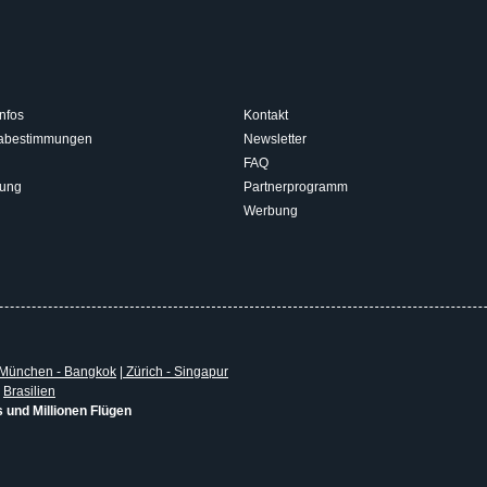
nfos
Kontakt
isabestimmungen
Newsletter
FAQ
rung
Partnerprogramm
Werbung
München - Bangkok
|
Zürich - Singapur
|
Brasilien
s und Millionen Flügen