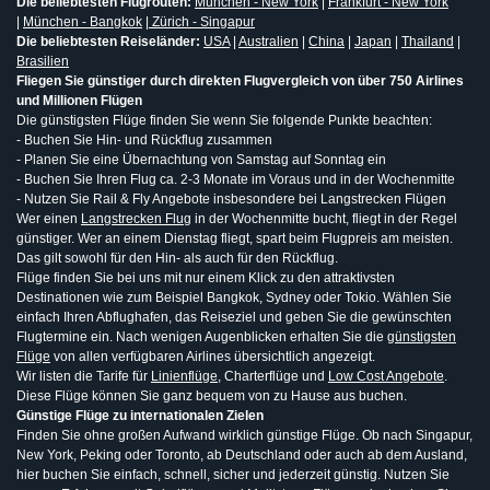
Die beliebtesten Flugrouten:
München - New York
|
Frankfurt - New York
|
München - Bangkok
|
Zürich - Singapur
Die beliebtesten Reiseländer:
USA
|
Australien
|
China
|
Japan
|
Thailand
|
Brasilien
Fliegen Sie günstiger durch direkten Flugvergleich von über 750 Airlines
und Millionen Flügen
Die günstigsten Flüge finden Sie wenn Sie folgende Punkte beachten:
- Buchen Sie Hin- und Rückflug zusammen
- Planen Sie eine Übernachtung von Samstag auf Sonntag ein
- Buchen Sie Ihren Flug ca. 2-3 Monate im Voraus und in der Wochenmitte
- Nutzen Sie Rail & Fly Angebote insbesondere bei Langstrecken Flügen
Wer einen
Langstrecken Flug
in der Wochenmitte bucht, fliegt in der Regel
günstiger. Wer an einem Dienstag fliegt, spart beim Flugpreis am meisten.
Das gilt sowohl für den Hin- als auch für den Rückflug.
Flüge finden Sie bei uns mit nur einem Klick zu den attraktivsten
Destinationen wie zum Beispiel Bangkok, Sydney oder Tokio. Wählen Sie
einfach Ihren Abflughafen, das Reiseziel und geben Sie die gewünschten
Flugtermine ein. Nach wenigen Augenblicken erhalten Sie die
günstigsten
Flüge
von allen verfügbaren Airlines übersichtlich angezeigt.
Wir listen die Tarife für
Linienflüge
, Charterflüge und
Low Cost Angebote
.
Diese Flüge können Sie ganz bequem von zu Hause aus buchen.
Günstige Flüge zu internationalen Zielen
Finden Sie ohne großen Aufwand wirklich günstige Flüge. Ob nach Singapur,
New York, Peking oder Toronto, ab Deutschland oder auch ab dem Ausland,
hier buchen Sie einfach, schnell, sicher und jederzeit günstig. Nutzen Sie