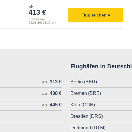
ab
413 €
Flug suchen »
Ermittelt am
05.08.26, 22:37 Uhr
Flughäfen in Deutsch
313 €
Berlin (BER)
ab
408 €
Bremen (BRE)
ab
445 €
Köln (CGN)
ab
Dresden (DRS)
Dortmund (DTM)