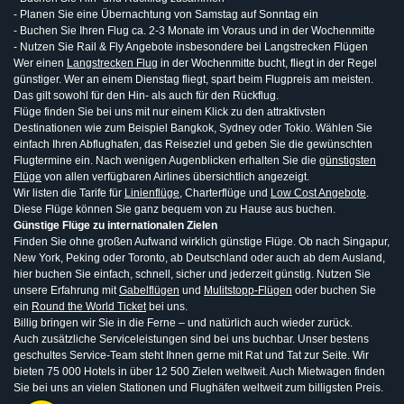
- Planen Sie eine Übernachtung von Samstag auf Sonntag ein
- Buchen Sie Ihren Flug ca. 2-3 Monate im Voraus und in der Wochenmitte
- Nutzen Sie Rail & Fly Angebote insbesondere bei Langstrecken Flügen
Wer einen
Langstrecken Flug
in der Wochenmitte bucht, fliegt in der Regel
günstiger. Wer an einem Dienstag fliegt, spart beim Flugpreis am meisten.
Das gilt sowohl für den Hin- als auch für den Rückflug.
Flüge finden Sie bei uns mit nur einem Klick zu den attraktivsten
Destinationen wie zum Beispiel Bangkok, Sydney oder Tokio. Wählen Sie
einfach Ihren Abflughafen, das Reiseziel und geben Sie die gewünschten
Flugtermine ein. Nach wenigen Augenblicken erhalten Sie die
günstigsten
Flüge
von allen verfügbaren Airlines übersichtlich angezeigt.
Wir listen die Tarife für
Linienflüge
, Charterflüge und
Low Cost Angebote
.
Diese Flüge können Sie ganz bequem von zu Hause aus buchen.
Günstige Flüge zu internationalen Zielen
Finden Sie ohne großen Aufwand wirklich günstige Flüge. Ob nach Singapur,
New York, Peking oder Toronto, ab Deutschland oder auch ab dem Ausland,
hier buchen Sie einfach, schnell, sicher und jederzeit günstig. Nutzen Sie
unsere Erfahrung mit
Gabelflügen
und
Mulitstopp-Flügen
oder buchen Sie
ein
Round the World Ticket
bei uns.
Billig bringen wir Sie in die Ferne – und natürlich auch wieder zurück.
Auch zusätzliche Serviceleistungen sind bei uns buchbar. Unser bestens
geschultes Service-Team steht Ihnen gerne mit Rat und Tat zur Seite. Wir
bieten 75 000 Hotels in über 12 500 Zielen weltweit. Auch Mietwagen finden
Sie bei uns an vielen Stationen und Flughäfen weltweit zum billigsten Preis.