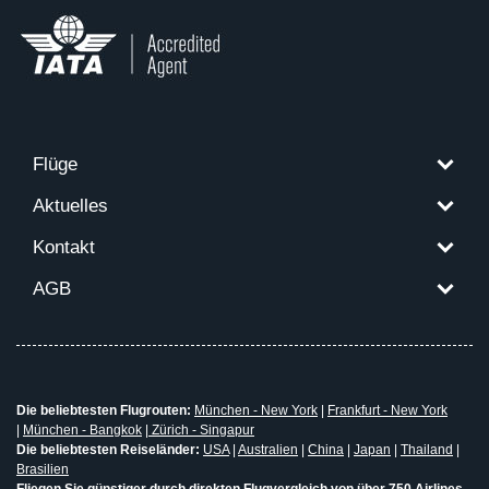
Flüge
Aktuelles
Kontakt
AGB
Die beliebtesten Flugrouten:
München - New York
|
Frankfurt - New York
|
München - Bangkok
|
Zürich - Singapur
Die beliebtesten Reiseländer:
USA
|
Australien
|
China
|
Japan
|
Thailand
|
Brasilien