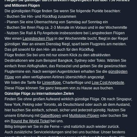
Fliegen Sie günstiger durch direkten Flugvergleich von über 750 Airlines
und Millionen Flügen
Die günstigsten Flüge finden Sie wenn Sie folgende Punkte beachten:
- Buchen Sie Hin- und Rückflug zusammen
- Planen Sie eine Übernachtung von Samstag auf Sonntag ein
- Buchen Sie Ihren Flug ca. 2-3 Monate im Voraus und in der Wochenmitte
- Nutzen Sie Rail & Fly Angebote insbesondere bei Langstrecken Flügen
Wer einen
Langstrecken Flug
in der Wochenmitte bucht, fliegt in der Regel
günstiger. Wer an einem Dienstag fliegt, spart beim Flugpreis am meisten.
Das gilt sowohl für den Hin- als auch für den Rückflug.
Flüge finden Sie bei uns mit nur einem Klick zu den attraktivsten
Destinationen wie zum Beispiel Bangkok, Sydney oder Tokio. Wählen Sie
einfach Ihren Abflughafen, das Reiseziel und geben Sie die gewünschten
Flugtermine ein. Nach wenigen Augenblicken erhalten Sie die
günstigsten
Flüge
von allen verfügbaren Airlines übersichtlich angezeigt.
Wir listen die Tarife für
Linienflüge
, Charterflüge und
Low Cost Angebote
.
Diese Flüge können Sie ganz bequem von zu Hause aus buchen.
Günstige Flüge zu internationalen Zielen
Finden Sie ohne großen Aufwand wirklich günstige Flüge. Ob nach Singapur,
New York, Peking oder Toronto, ab Deutschland oder auch ab dem Ausland,
hier buchen Sie einfach, schnell, sicher und jederzeit günstig. Nutzen Sie
unsere Erfahrung mit
Gabelflügen
und
Mulitstopp-Flügen
oder buchen Sie
ein
Round the World Ticket
bei uns.
Billig bringen wir Sie in die Ferne – und natürlich auch wieder zurück.
Auch zusätzliche Serviceleistungen sind bei uns buchbar. Unser bestens