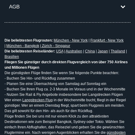
AGB
Die beliebtesten Flugrouten:
München - New York
|
Frankfurt - New York
|
München - Bangkok
|
Zürich - Singapur
Die beliebtesten Reiseländer:
USA
|
Australien
|
China
|
Japan
|
Thailand
|
Brasilien
Fliegen Sie günstiger durch direkten Flugvergleich von über 750 Airlines
und Millionen Flügen
Die günstigsten Flüge finden Sie wenn Sie folgende Punkte beachten:
- Buchen Sie Hin- und Rückflug zusammen
- Planen Sie eine Übernachtung von Samstag auf Sonntag ein
- Buchen Sie Ihren Flug ca. 2-3 Monate im Voraus und in der Wochenmitte
- Nutzen Sie Rail & Fly Angebote insbesondere bei Langstrecken Flügen
Wer einen
Langstrecken Flug
in der Wochenmitte bucht, fliegt in der Regel
günstiger. Wer an einem Dienstag fliegt, spart beim Flugpreis am meisten.
Das gilt sowohl für den Hin- als auch für den Rückflug.
Flüge finden Sie bei uns mit nur einem Klick zu den attraktivsten
Destinationen wie zum Beispiel Bangkok, Sydney oder Tokio. Wählen Sie
einfach Ihren Abflughafen, das Reiseziel und geben Sie die gewünschten
Flugtermine ein. Nach wenigen Augenblicken erhalten Sie die
günstigsten