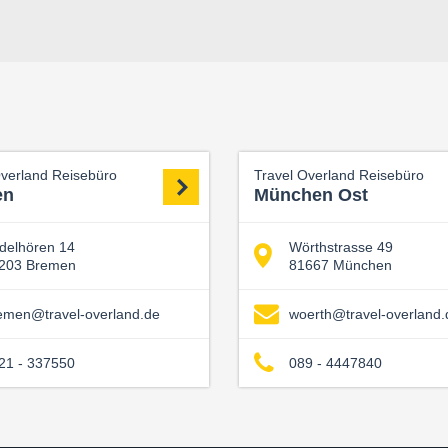
Overland Reisebüro
Travel Overland Reisebüro
en
München Ost
delhören 14
Wörthstrasse 49
203 Bremen
81667 München
emen@travel-overland.de
woerth@travel-overland.
21 - 337550
089 - 4447840