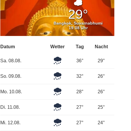
Bedeckt
29°
Bangkok, Suvarnabhumi
19:08 Uhr
Datum
Wetter
Tag
Nacht
Leichter
Sa. 08.08.
36°
29°
Regen
Mäßiger
So. 09.08.
32°
26°
Regen
Mäßiger
Mo. 10.08.
28°
26°
Regen
Mäßiger
Di. 11.08.
27°
25°
Regen
Mäßiger
Mi. 12.08.
27°
24°
Regen