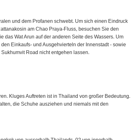
ralen und dem Profanen schwebt. Um sich einen Eindruck
k Rattanakosin am Chao Praya-Fluss, besuchen Sie den
e das Wat Arun auf der anderen Seite des Wassers. Um
u den Einkaufs- und Ausgehvierteln der Innenstadt - sowie
 Sukhumvit Road nicht entgehen lassen.
eren. Kluges Auftreten ist in Thailand von großer Bedeutung.
halten, die Schuhe ausziehen und niemals mit den
ngkok von ausserhalb Thailands, 02 von innerhalb