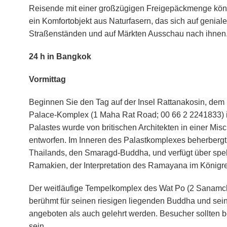
Reisende mit einer großzügigen Freigepäckmenge könnt
ein Komfortobjekt aus Naturfasern, das sich auf geniale
Straßenständen und auf Märkten Ausschau nach ihnen
24 h in Bangkok
Vormittag
Beginnen Sie den Tag auf der Insel Rattanakosin, dem
Palace-Komplex (1 Maha Rat Road; 00 66 2 2241833) i
Palastes wurde von britischen Architekten in einer Mis
entworfen. Im Inneren des Palastkomplexes beherbergt
Thailands, den Smaragd-Buddha, und verfügt über sp
Ramakien, der Interpretation des Ramayana im Königrei
Der weitläufige Tempelkomplex des Wat Po (2 Sanamchai
berühmt für seinen riesigen liegenden Buddha und sein
angeboten als auch gelehrt werden. Besucher sollten 
sein.