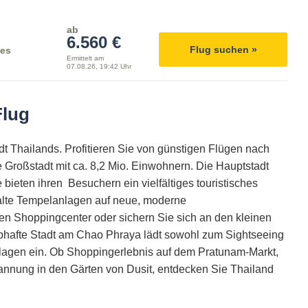
ab
6.560 €
Flug suchen »
nes
Ermittelt am
07.08.26, 19:42 Uhr
Flug
dt Thailands. Profitieren Sie von günstigen Flügen nach
 Großstadt mit ca. 8,2 Mio. Einwohnern. Die Hauptstadt
e bieten ihren Besuchern ein vielfältiges touristisches
 alte Tempelanlagen auf neue, moderne
n Shoppingcenter oder sichern Sie sich an den kleinen
ebhafte Stadt am Chao Phraya lädt sowohl zum Sightseeing
lagen ein. Ob Shoppingerlebnis auf dem Pratunam-Markt,
pannung in den Gärten von Dusit, entdecken Sie Thailand