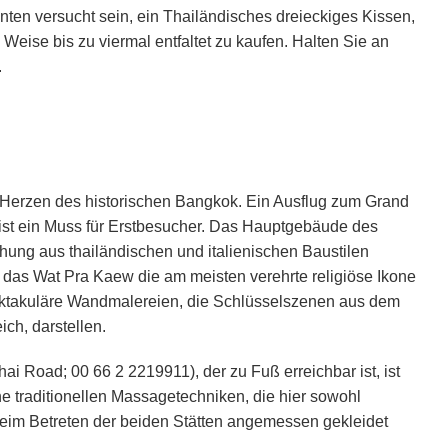
en versucht sein, ein Thailändisches dreieckiges Kissen,
 Weise bis zu viermal entfaltet zu kaufen. Halten Sie an
.
 Herzen des historischen Bangkok. Ein Ausflug zum Grand
st ein Muss für Erstbesucher. Das Hauptgebäude des
chung aus thailändischen und italienischen Baustilen
 das Wat Pra Kaew die am meisten verehrte religiöse Ikone
ektakuläre Wandmalereien, die Schlüsselszenen aus dem
ch, darstellen.
 Road; 00 66 2 2219911), der zu Fuß erreichbar ist, ist
e traditionellen Massagetechniken, die hier sowohl
beim Betreten der beiden Stätten angemessen gekleidet