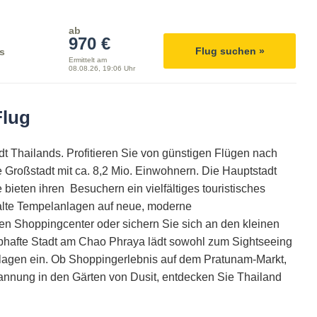
ab
970 €
Flug suchen »
s
Ermittelt am
08.08.26, 19:06 Uhr
Flug
dt Thailands. Profitieren Sie von günstigen Flügen nach
 Großstadt mit ca. 8,2 Mio. Einwohnern. Die Hauptstadt
e bieten ihren Besuchern ein vielfältiges touristisches
 alte Tempelanlagen auf neue, moderne
n Shoppingcenter oder sichern Sie sich an den kleinen
ebhafte Stadt am Chao Phraya lädt sowohl zum Sightseeing
lagen ein. Ob Shoppingerlebnis auf dem Pratunam-Markt,
pannung in den Gärten von Dusit, entdecken Sie Thailand