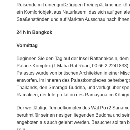
Reisende mit einer großzügigen Freigepäckmenge könnt
ein Komfortobjekt aus Naturfasern, das sich auf geniale
Straßenständen und auf Märkten Ausschau nach ihnen
24 h in Bangkok
Vormittag
Beginnen Sie den Tag auf der Insel Rattanakosin, dem
Palace-Komplex (1 Maha Rat Road; 00 66 2 2241833) i
Palastes wurde von britischen Architekten in einer Mis
entworfen. Im Inneren des Palastkomplexes beherbergt
Thailands, den Smaragd-Buddha, und verfügt über sp
Ramakien, der Interpretation des Ramayana im Königrei
Der weitläufige Tempelkomplex des Wat Po (2 Sanamchai
berühmt für seinen riesigen liegenden Buddha und sein
angeboten als auch gelehrt werden. Besucher sollten 
sein.