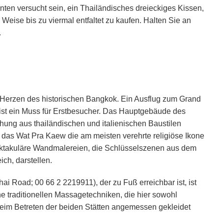
en versucht sein, ein Thailändisches dreieckiges Kissen,
 Weise bis zu viermal entfaltet zu kaufen. Halten Sie an
.
 Herzen des historischen Bangkok. Ein Ausflug zum Grand
st ein Muss für Erstbesucher. Das Hauptgebäude des
chung aus thailändischen und italienischen Baustilen
 das Wat Pra Kaew die am meisten verehrte religiöse Ikone
ektakuläre Wandmalereien, die Schlüsselszenen aus dem
ch, darstellen.
 Road; 00 66 2 2219911), der zu Fuß erreichbar ist, ist
e traditionellen Massagetechniken, die hier sowohl
beim Betreten der beiden Stätten angemessen gekleidet