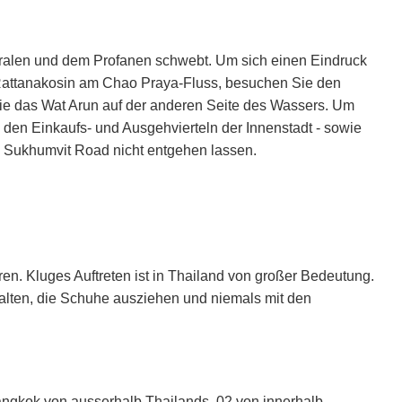
ralen und dem Profanen schwebt. Um sich einen Eindruck
k Rattanakosin am Chao Praya-Fluss, besuchen Sie den
e das Wat Arun auf der anderen Seite des Wassers. Um
u den Einkaufs- und Ausgehvierteln der Innenstadt - sowie
 Sukhumvit Road nicht entgehen lassen.
eren. Kluges Auftreten ist in Thailand von großer Bedeutung.
halten, die Schuhe ausziehen und niemals mit den
ngkok von ausserhalb Thailands, 02 von innerhalb