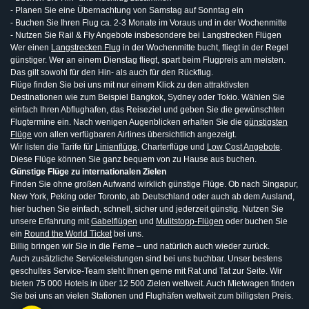
- Planen Sie eine Übernachtung von Samstag auf Sonntag ein
- Buchen Sie Ihren Flug ca. 2-3 Monate im Voraus und in der Wochenmitte
- Nutzen Sie Rail & Fly Angebote insbesondere bei Langstrecken Flügen
Wer einen
Langstrecken Flug
in der Wochenmitte bucht, fliegt in der Regel
günstiger. Wer an einem Dienstag fliegt, spart beim Flugpreis am meisten.
Das gilt sowohl für den Hin- als auch für den Rückflug.
Flüge finden Sie bei uns mit nur einem Klick zu den attraktivsten
Destinationen wie zum Beispiel Bangkok, Sydney oder Tokio. Wählen Sie
einfach Ihren Abflughafen, das Reiseziel und geben Sie die gewünschten
Flugtermine ein. Nach wenigen Augenblicken erhalten Sie die
günstigsten
Flüge
von allen verfügbaren Airlines übersichtlich angezeigt.
Wir listen die Tarife für
Linienflüge
, Charterflüge und
Low Cost Angebote
.
Diese Flüge können Sie ganz bequem von zu Hause aus buchen.
Günstige Flüge zu internationalen Zielen
Finden Sie ohne großen Aufwand wirklich günstige Flüge. Ob nach Singapur,
New York, Peking oder Toronto, ab Deutschland oder auch ab dem Ausland,
hier buchen Sie einfach, schnell, sicher und jederzeit günstig. Nutzen Sie
unsere Erfahrung mit
Gabelflügen
und
Mulitstopp-Flügen
oder buchen Sie
ein
Round the World Ticket
bei uns.
Billig bringen wir Sie in die Ferne – und natürlich auch wieder zurück.
Auch zusätzliche Serviceleistungen sind bei uns buchbar. Unser bestens
geschultes Service-Team steht Ihnen gerne mit Rat und Tat zur Seite. Wir
bieten 75 000 Hotels in über 12 500 Zielen weltweit. Auch Mietwagen finden
Sie bei uns an vielen Stationen und Flughäfen weltweit zum billigsten Preis.