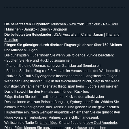
Die beliebtesten Flugrouten:
München - New York
|
Frankfurt - New York
|
München - Bangkok
|
Zürich - Singapur
Die beliebtesten Reiseländer:
USA
|
Australien
|
China
|
Japan
|
Thailand
|
Brasilien
Fliegen Sie günstiger durch direkten Flugvergleich von über 750 Airlines
und Millionen Flügen
Die günstigsten Flüge finden Sie wenn Sie folgende Punkte beachten:
- Buchen Sie Hin- und Rückflug zusammen
- Planen Sie eine Übernachtung von Samstag auf Sonntag ein
- Buchen Sie Ihren Flug ca. 2-3 Monate im Voraus und in der Wochenmitte
- Nutzen Sie Rail & Fly Angebote insbesondere bei Langstrecken Flügen
Wer einen
Langstrecken Flug
in der Wochenmitte bucht, fliegt in der Regel
günstiger. Wer an einem Dienstag fliegt, spart beim Flugpreis am meisten.
Das gilt sowohl für den Hin- als auch für den Rückflug.
Flüge finden Sie bei uns mit nur einem Klick zu den attraktivsten
Destinationen wie zum Beispiel Bangkok, Sydney oder Tokio. Wählen Sie
einfach Ihren Abflughafen, das Reiseziel und geben Sie die gewünschten
Flugtermine ein. Nach wenigen Augenblicken erhalten Sie die
günstigsten
Flüge
von allen verfügbaren Airlines übersichtlich angezeigt.
Wir listen die Tarife für
Linienflüge
, Charterflüge und
Low Cost Angebote
.
Diese Flüge können Sie ganz bequem von zu Hause aus buchen.