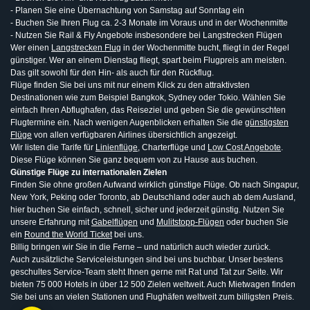
- Planen Sie eine Übernachtung von Samstag auf Sonntag ein
- Buchen Sie Ihren Flug ca. 2-3 Monate im Voraus und in der Wochenmitte
- Nutzen Sie Rail & Fly Angebote insbesondere bei Langstrecken Flügen
Wer einen
Langstrecken Flug
in der Wochenmitte bucht, fliegt in der Regel
günstiger. Wer an einem Dienstag fliegt, spart beim Flugpreis am meisten.
Das gilt sowohl für den Hin- als auch für den Rückflug.
Flüge finden Sie bei uns mit nur einem Klick zu den attraktivsten
Destinationen wie zum Beispiel Bangkok, Sydney oder Tokio. Wählen Sie
einfach Ihren Abflughafen, das Reiseziel und geben Sie die gewünschten
Flugtermine ein. Nach wenigen Augenblicken erhalten Sie die
günstigsten
Flüge
von allen verfügbaren Airlines übersichtlich angezeigt.
Wir listen die Tarife für
Linienflüge
, Charterflüge und
Low Cost Angebote
.
Diese Flüge können Sie ganz bequem von zu Hause aus buchen.
Günstige Flüge zu internationalen Zielen
Finden Sie ohne großen Aufwand wirklich günstige Flüge. Ob nach Singapur,
New York, Peking oder Toronto, ab Deutschland oder auch ab dem Ausland,
hier buchen Sie einfach, schnell, sicher und jederzeit günstig. Nutzen Sie
unsere Erfahrung mit
Gabelflügen
und
Mulitstopp-Flügen
oder buchen Sie
ein
Round the World Ticket
bei uns.
Billig bringen wir Sie in die Ferne – und natürlich auch wieder zurück.
Auch zusätzliche Serviceleistungen sind bei uns buchbar. Unser bestens
geschultes Service-Team steht Ihnen gerne mit Rat und Tat zur Seite. Wir
bieten 75 000 Hotels in über 12 500 Zielen weltweit. Auch Mietwagen finden
Sie bei uns an vielen Stationen und Flughäfen weltweit zum billigsten Preis.