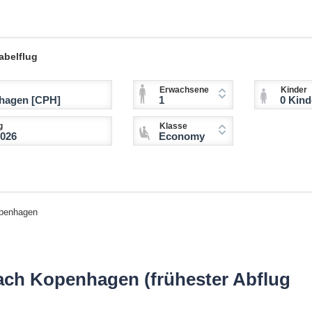
abelflug
Erwachsene
Kinder
1
0 Kinder (2-11 
g
Klasse
Economy
openhagen
ach Kopenhagen (frühester Abflug