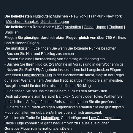
Die beliebtesten Flugrouten:
München - New York
|
Frankfurt - New York
|
München - Bangkok
|
Zürich - Singapur
Die beliebtesten Reiseländer:
USA
|
Australien
|
China
|
Japan
|
Thailand
|
Brasilien
Fliegen Sie günstiger durch direkten Flugvergleich von über 750 Airlines
und Millionen Flügen
Die günstigsten Flüge finden Sie wenn Sie folgende Punkte beachten:
- Buchen Sie Hin- und Rückflug zusammen
- Planen Sie eine Übernachtung von Samstag auf Sonntag ein
- Buchen Sie Ihren Flug ca. 2-3 Monate im Voraus und in der Wochenmitte
- Nutzen Sie Rail & Fly Angebote insbesondere bei Langstrecken Flügen
Wer einen
Langstrecken Flug
in der Wochenmitte bucht, fliegt in der Regel
günstiger. Wer an einem Dienstag fliegt, spart beim Flugpreis am meisten.
Das gilt sowohl für den Hin- als auch für den Rückflug.
Flüge finden Sie bei uns mit nur einem Klick zu den attraktivsten
Destinationen wie zum Beispiel Bangkok, Sydney oder Tokio. Wählen Sie
einfach Ihren Abflughafen, das Reiseziel und geben Sie die gewünschten
Flugtermine ein. Nach wenigen Augenblicken erhalten Sie die
günstigsten
Flüge
von allen verfügbaren Airlines übersichtlich angezeigt.
Wir listen die Tarife für
Linienflüge
, Charterflüge und
Low Cost Angebote
.
Diese Flüge können Sie ganz bequem von zu Hause aus buchen.
Günstige Flüge zu internationalen Zielen