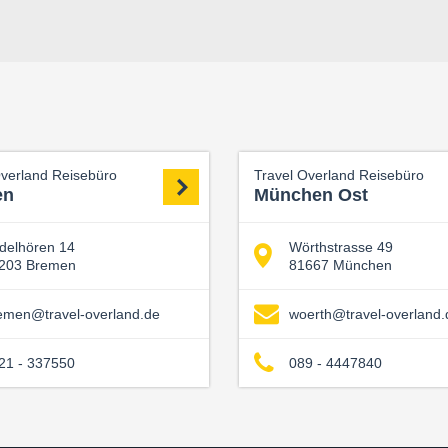
Overland Reisebüro
Travel Overland Reisebüro
en
München Ost
delhören 14
Wörthstrasse 49
203 Bremen
81667 München
emen@travel-overland.de
woerth@travel-overland.
21 - 337550
089 - 4447840