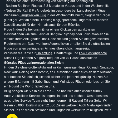
- Planen Sie eine Übernachtung von Samstag auf Sonntag ein
- Buchen Sie Ihren Flug ca. 2-3 Monate im Voraus und in der Wochenmitte
- Nutzen Sie Rail & Fly Angebote insbesondere bei Langstrecken Flügen
Wer einen
Langstrecken Flug
in der Wochenmitte bucht, fliegt in der Regel
günstiger. Wer an einem Dienstag fliegt, spart beim Flugpreis am meisten.
Das gilt sowohl für den Hin- als auch für den Rückflug.
Flüge finden Sie bei uns mit nur einem Klick zu den attraktivsten
Destinationen wie zum Beispiel Bangkok, Sydney oder Tokio. Wählen Sie
einfach Ihren Abflughafen, das Reiseziel und geben Sie die gewünschten
Flugtermine ein. Nach wenigen Augenblicken erhalten Sie die
günstigsten
Flüge
von allen verfügbaren Airlines übersichtlich angezeigt.
Wir listen die Tarife für
Linienflüge
, Charterflüge und
Low Cost Angebote
.
Diese Flüge können Sie ganz bequem von zu Hause aus buchen.
Günstige Flüge zu internationalen Zielen
Finden Sie ohne großen Aufwand wirklich günstige Flüge. Ob nach Singapur,
New York, Peking oder Toronto, ab Deutschland oder auch ab dem Ausland,
hier buchen Sie einfach, schnell, sicher und jederzeit günstig. Nutzen Sie
unsere Erfahrung mit
Gabelflügen
und
Mulitstopp-Flügen
oder buchen Sie
ein
Round the World Ticket
bei uns.
Billig bringen wir Sie in die Ferne – und natürlich auch wieder zurück.
Auch zusätzliche Serviceleistungen sind bei uns buchbar. Unser bestens
geschultes Service-Team steht Ihnen gerne mit Rat und Tat zur Seite. Wir
bieten 75 000 Hotels in über 12 500 Zielen weltweit. Auch Mietwagen finden
Sie bei uns an vielen Stationen und Flughäfen weltweit zum billigsten Preis.