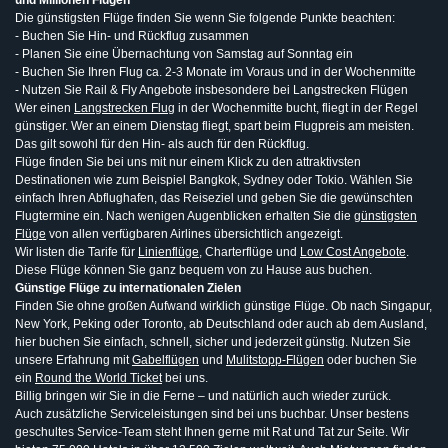
und Millionen Flügen
Die günstigsten Flüge finden Sie wenn Sie folgende Punkte beachten:
- Buchen Sie Hin- und Rückflug zusammen
- Planen Sie eine Übernachtung von Samstag auf Sonntag ein
- Buchen Sie Ihren Flug ca. 2-3 Monate im Voraus und in der Wochenmitte
- Nutzen Sie Rail & Fly Angebote insbesondere bei Langstrecken Flügen
Wer einen
Langstrecken Flug
in der Wochenmitte bucht, fliegt in der Regel
günstiger. Wer an einem Dienstag fliegt, spart beim Flugpreis am meisten.
Das gilt sowohl für den Hin- als auch für den Rückflug.
Flüge finden Sie bei uns mit nur einem Klick zu den attraktivsten
Destinationen wie zum Beispiel Bangkok, Sydney oder Tokio. Wählen Sie
einfach Ihren Abflughafen, das Reiseziel und geben Sie die gewünschten
Flugtermine ein. Nach wenigen Augenblicken erhalten Sie die
günstigsten
Flüge
von allen verfügbaren Airlines übersichtlich angezeigt.
Wir listen die Tarife für
Linienflüge
, Charterflüge und
Low Cost Angebote
.
Diese Flüge können Sie ganz bequem von zu Hause aus buchen.
Günstige Flüge zu internationalen Zielen
Finden Sie ohne großen Aufwand wirklich günstige Flüge. Ob nach Singapur,
New York, Peking oder Toronto, ab Deutschland oder auch ab dem Ausland,
hier buchen Sie einfach, schnell, sicher und jederzeit günstig. Nutzen Sie
unsere Erfahrung mit
Gabelflügen
und
Mulitstopp-Flügen
oder buchen Sie
ein
Round the World Ticket
bei uns.
Billig bringen wir Sie in die Ferne – und natürlich auch wieder zurück.
Auch zusätzliche Serviceleistungen sind bei uns buchbar. Unser bestens
geschultes Service-Team steht Ihnen gerne mit Rat und Tat zur Seite. Wir