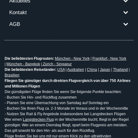
Aktuelles
Kontakt
AGB
Die beliebtesten Flugrouten:
München - New York
|
Frankfurt - New York
|
München - Bangkok
|
Zürich - Singapur
Die beliebtesten Reiseländer:
USA
|
Australien
|
China
|
Japan
|
Thailand
|
Brasilien
Fliegen Sie günstiger durch direkten Flugvergleich von über 750 Airlines
und Millionen Flügen
Die günstigsten Flüge finden Sie wenn Sie folgende Punkte beachten:
- Buchen Sie Hin- und Rückflug zusammen
- Planen Sie eine Übernachtung von Samstag auf Sonntag ein
- Buchen Sie Ihren Flug ca. 2-3 Monate im Voraus und in der Wochenmitte
- Nutzen Sie Rail & Fly Angebote insbesondere bei Langstrecken Flügen
Wer einen
Langstrecken Flug
in der Wochenmitte bucht, fliegt in der Regel
günstiger. Wer an einem Dienstag fliegt, spart beim Flugpreis am meisten.
Das gilt sowohl für den Hin- als auch für den Rückflug.
Flüge finden Sie bei uns mit nur einem Klick zu den attraktivsten