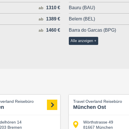
1310 €
Bauru (BAU)
ab
1389 €
Belem (BEL)
ab
1460 €
Barra do Garcas (BPG)
ab
Alle anzeigen
Overland Reisebüro
Travel Overland Reisebüro
en
München Ost
delhören 14
Wörthstrasse 49
203 Bremen
81667 München