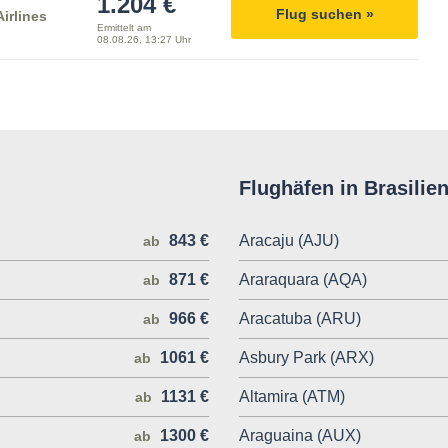
1.204 €
Flug suchen »
irlines
Ermittelt am
08.08.26, 13:27 Uhr
Flughäfen in Brasilie
843 €
Aracaju (AJU)
ab
871 €
Araraquara (AQA)
ab
966 €
Aracatuba (ARU)
ab
1061 €
Asbury Park (ARX)
ab
1131 €
Altamira (ATM)
ab
1300 €
Araguaina (AUX)
ab