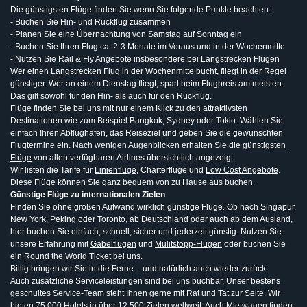
Die günstigsten Flüge finden Sie wenn Sie folgende Punkte beachten:
- Buchen Sie Hin- und Rückflug zusammen
- Planen Sie eine Übernachtung von Samstag auf Sonntag ein
- Buchen Sie Ihren Flug ca. 2-3 Monate im Voraus und in der Wochenmitte
- Nutzen Sie Rail & Fly Angebote insbesondere bei Langstrecken Flügen
Wer einen
Langstrecken Flug
in der Wochenmitte bucht, fliegt in der Regel
günstiger. Wer an einem Dienstag fliegt, spart beim Flugpreis am meisten.
Das gilt sowohl für den Hin- als auch für den Rückflug.
Flüge finden Sie bei uns mit nur einem Klick zu den attraktivsten
Destinationen wie zum Beispiel Bangkok, Sydney oder Tokio. Wählen Sie
einfach Ihren Abflughafen, das Reiseziel und geben Sie die gewünschten
Flugtermine ein. Nach wenigen Augenblicken erhalten Sie die
günstigsten
Flüge
von allen verfügbaren Airlines übersichtlich angezeigt.
Wir listen die Tarife für
Linienflüge
, Charterflüge und
Low Cost Angebote
.
Diese Flüge können Sie ganz bequem von zu Hause aus buchen.
Günstige Flüge zu internationalen Zielen
Finden Sie ohne großen Aufwand wirklich günstige Flüge. Ob nach Singapur,
New York, Peking oder Toronto, ab Deutschland oder auch ab dem Ausland,
hier buchen Sie einfach, schnell, sicher und jederzeit günstig. Nutzen Sie
unsere Erfahrung mit
Gabelflügen
und
Mulitstopp-Flügen
oder buchen Sie
ein
Round the World Ticket
bei uns.
Billig bringen wir Sie in die Ferne – und natürlich auch wieder zurück.
Auch zusätzliche Serviceleistungen sind bei uns buchbar. Unser bestens
geschultes Service-Team steht Ihnen gerne mit Rat und Tat zur Seite. Wir
bieten 75 000 Hotels in über 12 500 Zielen weltweit. Auch Mietwagen finden