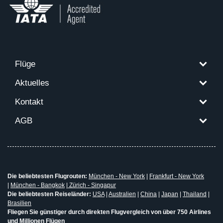
Flüge
Aktuelles
Kontakt
AGB
Die beliebtesten Flugrouten:
München - New York
|
Frankfurt - New York
|
München - Bangkok
|
Zürich - Singapur
Die beliebtesten Reiseländer:
USA
|
Australien
|
China
|
Japan
|
Thailand
|
Brasilien
Fliegen Sie günstiger durch direkten Flugvergleich von über 750 Airlines
und Millionen Flügen