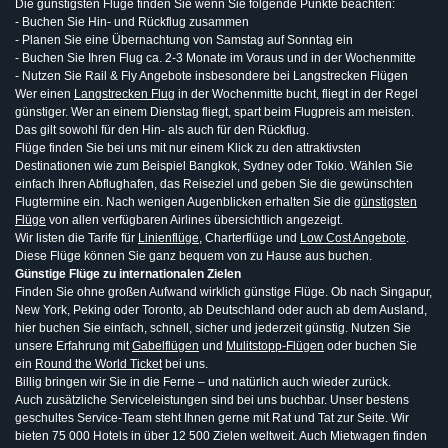
Die günstigsten Flüge finden Sie wenn Sie folgende Punkte beachten:
- Buchen Sie Hin- und Rückflug zusammen
- Planen Sie eine Übernachtung von Samstag auf Sonntag ein
- Buchen Sie Ihren Flug ca. 2-3 Monate im Voraus und in der Wochenmitte
- Nutzen Sie Rail & Fly Angebote insbesondere bei Langstrecken Flügen
Wer einen
Langstrecken Flug
in der Wochenmitte bucht, fliegt in der Regel
günstiger. Wer an einem Dienstag fliegt, spart beim Flugpreis am meisten.
Das gilt sowohl für den Hin- als auch für den Rückflug.
Flüge finden Sie bei uns mit nur einem Klick zu den attraktivsten
Destinationen wie zum Beispiel Bangkok, Sydney oder Tokio. Wählen Sie
einfach Ihren Abflughafen, das Reiseziel und geben Sie die gewünschten
Flugtermine ein. Nach wenigen Augenblicken erhalten Sie die
günstigsten
Flüge
von allen verfügbaren Airlines übersichtlich angezeigt.
Wir listen die Tarife für
Linienflüge
, Charterflüge und
Low Cost Angebote
.
Diese Flüge können Sie ganz bequem von zu Hause aus buchen.
Günstige Flüge zu internationalen Zielen
Finden Sie ohne großen Aufwand wirklich günstige Flüge. Ob nach Singapur,
New York, Peking oder Toronto, ab Deutschland oder auch ab dem Ausland,
hier buchen Sie einfach, schnell, sicher und jederzeit günstig. Nutzen Sie
unsere Erfahrung mit
Gabelflügen
und
Mulitstopp-Flügen
oder buchen Sie
ein
Round the World Ticket
bei uns.
Billig bringen wir Sie in die Ferne – und natürlich auch wieder zurück.
Auch zusätzliche Serviceleistungen sind bei uns buchbar. Unser bestens
geschultes Service-Team steht Ihnen gerne mit Rat und Tat zur Seite. Wir
bieten 75 000 Hotels in über 12 500 Zielen weltweit. Auch Mietwagen finden